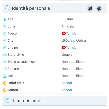
Identità personale
Age
33 anni
qui a
Amicizia
Paese
Tunisia
Gafsa
City
Gafsa
,
origine
Tunisia
Stato civile
singolo
livello accademico
Non specificato
Fumare
Non specificato
Job
Non specificato
I miei amici
Accedi
Joined
Accedi
Il mio fisico e +