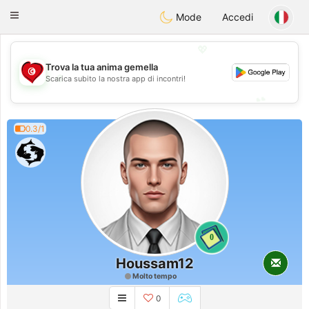
Tunisia Dating
Toggle
Mode
Accedi
navigation
💖
Trova la tua anima gemella
💖
Scarica subito la nostra app di incontri!
💕
💕
0.3/1
0
Houssam12
Molto tempo
0