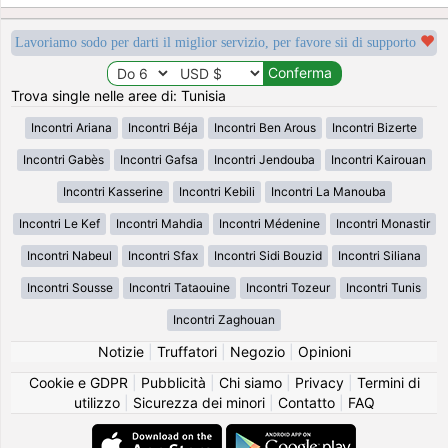
Lavoriamo sodo per darti il miglior servizio, per favore sii di supporto
Trova single nelle aree di: Tunisia
Incontri Ariana
Incontri Béja
Incontri Ben Arous
Incontri Bizerte
Incontri Gabès
Incontri Gafsa
Incontri Jendouba
Incontri Kairouan
Incontri Kasserine
Incontri Kebili
Incontri La Manouba
Incontri Le Kef
Incontri Mahdia
Incontri Médenine
Incontri Monastir
Incontri Nabeul
Incontri Sfax
Incontri Sidi Bouzid
Incontri Siliana
Incontri Sousse
Incontri Tataouine
Incontri Tozeur
Incontri Tunis
Incontri Zaghouan
Notizie
|
Truffatori
|
Negozio
|
Opinioni
Cookie e GDPR
|
Pubblicità
|
Chi siamo
|
Privacy
|
Termini di
utilizzo
|
Sicurezza dei minori
|
Contatto
|
FAQ