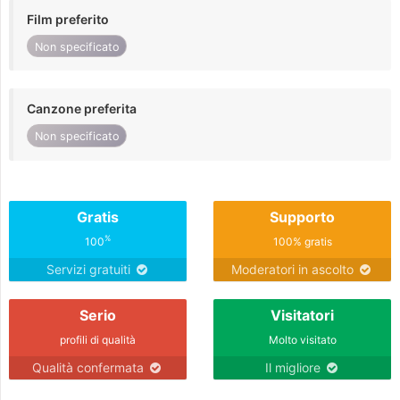
Film preferito
Non specificato
Canzone preferita
Non specificato
Gratis
Supporto
%
100
100% gratis
Servizi gratuiti
Moderatori in ascolto
Serio
Visitatori
profili di qualità
Molto visitato
Qualità confermata
Il migliore