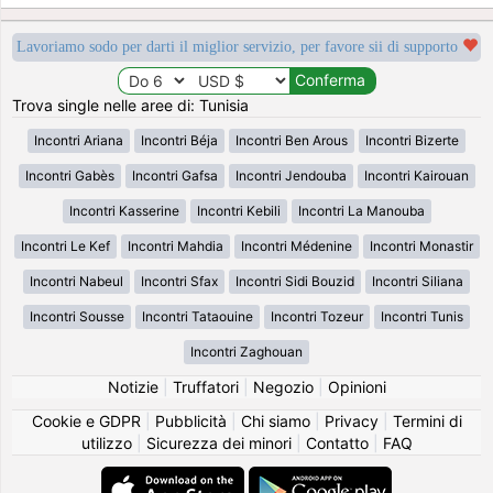
Lavoriamo sodo per darti il miglior servizio, per favore sii di supporto
Trova single nelle aree di: Tunisia
Incontri Ariana
Incontri Béja
Incontri Ben Arous
Incontri Bizerte
Incontri Gabès
Incontri Gafsa
Incontri Jendouba
Incontri Kairouan
Incontri Kasserine
Incontri Kebili
Incontri La Manouba
Incontri Le Kef
Incontri Mahdia
Incontri Médenine
Incontri Monastir
Incontri Nabeul
Incontri Sfax
Incontri Sidi Bouzid
Incontri Siliana
Incontri Sousse
Incontri Tataouine
Incontri Tozeur
Incontri Tunis
Incontri Zaghouan
Notizie
|
Truffatori
|
Negozio
|
Opinioni
Cookie e GDPR
|
Pubblicità
|
Chi siamo
|
Privacy
|
Termini di
utilizzo
|
Sicurezza dei minori
|
Contatto
|
FAQ