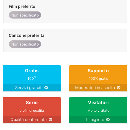
Film preferito
Non specificato
Canzone preferita
Non specificato
Gratis
Supporto
%
100
100% gratis
Servizi gratuiti
Moderatori in ascolto
Serio
Visitatori
profili di qualità
Molto visitato
Qualità confermata
Il migliore