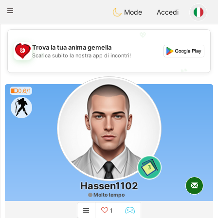
Tunisia Dating
Toggle
Mode
Accedi
navigation
💖
Trova la tua anima gemella
💖
Scarica subito la nostra app di incontri!
💕
💕
0.6/1
3
Hassen1102
Molto tempo
1