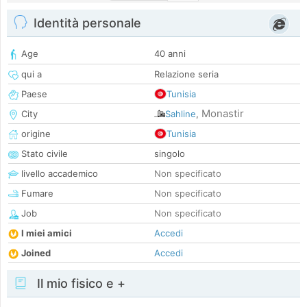
Identità personale
Age
40 anni
qui a
Relazione seria
Paese
Tunisia
Monastir
City
Sahline
,
origine
Tunisia
Stato civile
singolo
livello accademico
Non specificato
Fumare
Non specificato
Job
Non specificato
I miei amici
Accedi
Joined
Accedi
Il mio fisico e +