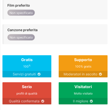
Film preferito
Non specificato
Canzone preferita
Non specificato
Gratis
Supporto
%
100
100% gratis
Servizi gratuiti
Moderatori in ascolto
Serio
Visitatori
profili di qualità
Molto visitato
Qualità confermata
Il migliore