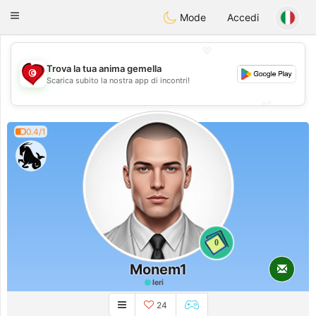
Tunisia Dating
Toggle
Mode
Accedi
navigation
💖
Trova la tua anima gemella
💖
Scarica subito la nostra app di incontri!
💕
💕
0.4/1
0
Monem1
Ieri
24