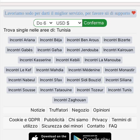
Lavoriamo sodo per darti il miglior servizio, per favore sii di supporto
Trova single nelle aree di: Tunisia
Incontri Ariana
Incontri Béja
Incontri Ben Arous
Incontri Bizerte
Incontri Gabès
Incontri Gafsa
Incontri Jendouba
Incontri Kairouan
Incontri Kasserine
Incontri Kebili
Incontri La Manouba
Incontri Le Kef
Incontri Mahdia
Incontri Médenine
Incontri Monastir
Incontri Nabeul
Incontri Sfax
Incontri Sidi Bouzid
Incontri Siliana
Incontri Sousse
Incontri Tataouine
Incontri Tozeur
Incontri Tunis
Incontri Zaghouan
Notizie
|
Truffatori
|
Negozio
|
Opinioni
Cookie e GDPR
|
Pubblicità
|
Chi siamo
|
Privacy
|
Termini di
utilizzo
|
Sicurezza dei minori
|
Contatto
|
FAQ