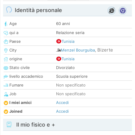
Identità personale
Age
60 anni
qui a
Relazione seria
Paese
Tunisia
Bizerte
City
Menzel Bourguiba
,
origine
Tunisia
Stato civile
Divorziato
livello accademico
Scuola superiore
Fumare
Non specificato
Job
Non specificato
I miei amici
Accedi
Joined
Accedi
Il mio fisico e +