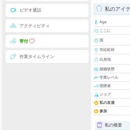
私のアイ
ビデオ通話
Age
アクティビティ
ここに
国
寄付
市区町村
作業タイムライン
出身地
婚姻状態
学業レベル
喫煙者
ジョブ
私の友達
参加
私の概要