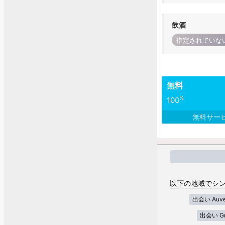
飲酒
指定されていな
無料
%
100
無料サー
以下の地域でシン
出会い Auver
出会い Gra