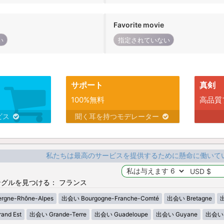
Favorite movie
い
指定されていない
サポート
真剣
100%無料
高品質
ビス
聞く耳を持つモデレーター
私たちは最高のサービスを提供するために懸命に働いて
グルを見つける： フランス
gne-Rhône-Alpes
出会い Bourgogne-Franche-Comté
出会い Bretagne
出
nd Est
出会い Grande-Terre
出会い Guadeloupe
出会い Guyane
出会い H