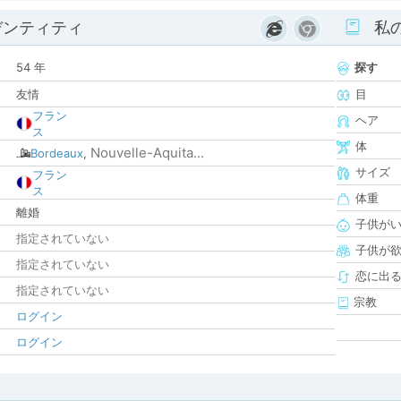
デンティティ
私
54 年
探す
友情
目
フラン
ヘア
ス
体
Nouvelle-Aquita...
Bordeaux
,
サイズ
フラン
ス
体重
離婚
子供が
指定されていない
子供が
指定されていない
恋に出
指定されていない
宗教
ログイン
ログイン