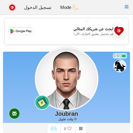
Tunisia Dating
Toggle
Mode
تسجيل الدخول
navigation
💖
ابحث عن شريكك المثالي
قم بتحميل تطبيق التعارف الآن!
💖
💕
💕
0.6/1
0
Joubran
وقت طويل
0