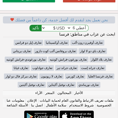
نحن نعمل بجد لنقدم لك أفضل خدمة، كن داعماً من فضلك
ابحث عن عزاب في مناطق: فرنسا
تعارف أوفيرن-رون-ألب
تعارف أوكسيتانيا
تعارف إيل دو فرانس
تعارف باي دو لا لوار
تعارف بروفانس ألب كوت دازور
تعارف بريتاني
تعارف بلاد اللوار
تعارف بورغون-فرانش-كونتيه
تعارف بورغوندي-فرانش كونتيه
تعارف جراند إست
تعارف جراند تير
تعارف جوادلوب
تعارف غيانا
تعارف فرنسا العليا
تعارف كورس
تعارف لا ريونيون
تعارف مركز فال دو لوار
تعارف نورماندي
تعارف نوفيل آكيتاين
تعارف نوفيل آكيتين
الأخبار
|
المحتالون
|
المتجر
|
الآراء
ملفات تعريف الارتباط والقانون العام لحماية البيانات
|
الإعلان
|
معلومات عنا
|
الخصوصية
|
شروط الاستخدام
|
سلامة الأطفال
|
اتصل بنا
|
الأسئلة الشائعة