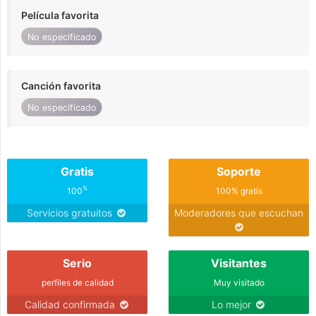
Película favorita
No especificado
Canción favorita
No especificado
Gratis
Soporte
%
100
100% gratis
Servicios gratuitos
Moderadores que escuchan
Serio
Visitantes
perfiles de calidad
Muy visitado
Calidad confirmada
Lo mejor