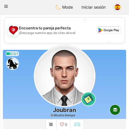
Tunisia Dating
Toggle
Mode
Iniciar sesión
navigation
💖
Encuentra tu pareja perfecta
💖
¡Descarga nuestra app de citas ahora!
💕
💕
0.6/1
0
Joubran
Mucho tiempo
0