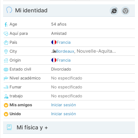
Mi identidad
Age
54 años
Aquí para
Amistad
País
Francia
Nouvelle-Aquita...
City
Bordeaux
,
Origin
Francia
Estado civil
Divorciado
Nivel académico
No especificado
Fumar
No especificado
trabajo
No especificado
Mis amigos
Iniciar sesión
Unido
Iniciar sesión
Mi física y +