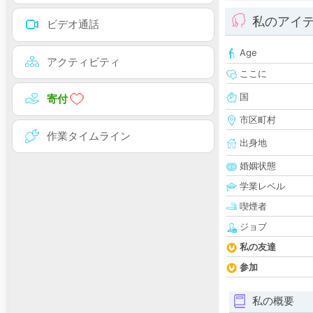
私のアイ
ビデオ通話
Age
アクティビティ
ここに
国
寄付
市区町村
作業タイムライン
出身地
婚姻状態
学業レベル
喫煙者
ジョブ
私の友達
参加
私の概要