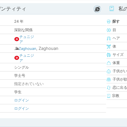
デンティティ
私
24 年
探す
深刻な関係
目
チュニジ
ヘア
ア
体
Zaghouan
Zaghouan
,
サイズ
チュニジ
ア
体重
シングル
子供が
学士号
子供が
指定されていない
恋に出
学生
宗教
ログイン
ログイン