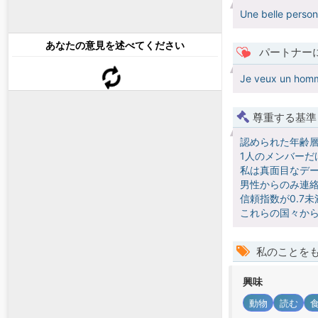
Une belle person
あなたの意見を述べてください
パートナー
Je veux un homme
尊重する基準
認められた年齢
1人のメンバーだ
私は真面目なデー
男性からのみ連絡
信頼指数が0.7
これらの国々か
私のことを
興味
動物
読む