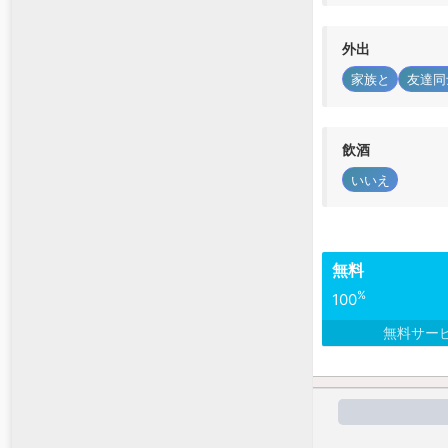
外出
家族と
友達同
飲酒
いいえ
無料
%
100
無料サー