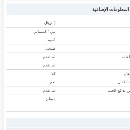
لمعلومات الإضافية
رجل
بني / كستنائي
أسود
طبيعي
لقامة
لم تقدم
لم تقدم
فال
كلا
ب أطفال
نعم
 بدافع الحب
لم تقدم
مسلم