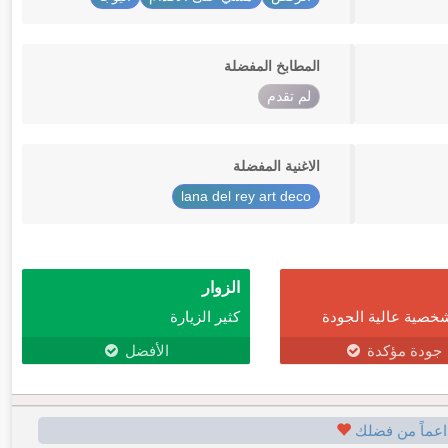
المطابخ المفضلة
لم تقدم
الاغنية المفضلة
lana del rey art deco
الزوار
خصية عالية الجودة
كثير الزيارة
جودة مؤكدة
الأفضل
اعماً من فضلك