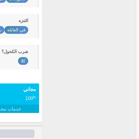
التنزه
في العائلة
ب
شرب الكحول؟
كلا
مجاني
%
100
خدمات مجا