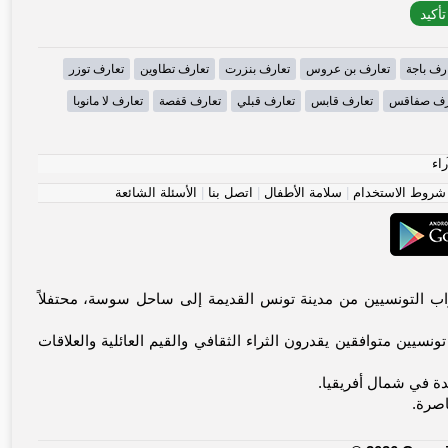
رف باجة
تعارف بن عروس
تعارف بنزرت
تعارف تطاوين
تعارف توزر
رف صفاقس
تعارف قابس
تعارف قبلي
تعارف قفصة
تعارف لا مانوبا
راء
شروط الاستخدام
|
سلامة الأطفال
|
اتصل بنا
|
الأسئلة الشائعة
باً بك في منصة تونس الأولى للاتصالات المعنوية. يجمع Tunisia-dating.com العزاب التونسيين من مدينة تونس القديمة إلى ساحل سوسة، محتفلاً
سيين متوافقين يقدرون الثراء الثقافي والقيم العائلية والعلاقات
يدة في شمال أفريقيا.
اصرة.