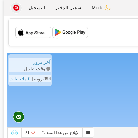
Mode
تسجيل الدخول
التسجيل
💖
💕
آخر مرور
وقت طويل
394 رؤية |
0 ملاحظات
الإبلاغ عن هذا الملف؟
21