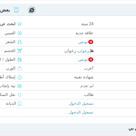
بعض ا
24 سنة
ابحث عن
علاقة جدية
العينين
تونس
الشعر
زغوان
الجسم
زغوان
،
تونس
الطول / ا
أعزب
الوزن
شهادة تقنية
إمتلاك أط
لم تقدم
نية بإنجا
طالب
نقل السكن
تسجيل الدخول
الديانة
تسجيل الدخول
 بي