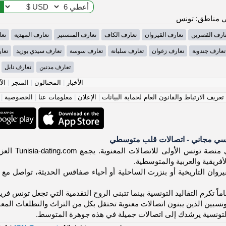
 مناطق: تونس
ارف القصرين
تعارف القيروان
تعارف الكاف
تعارف المنستير
تعارف المهدية
تعا
تعارف جندوبة
تعارف زغوان
تعارف سليانة
تعارف سوسة
تعارف سيدي بوزيد
تعا
تعارف مدنين
تعارف نابل
الأخبار
|
المحتالون
|
المتجر
|
الآ
عريف الارتباط والقانون العام لحماية البيانات
|
الإعلان
|
معلومات عنا
|
الخصوصية
|
سي مجاني - اتصالات قلب متوسطي
أهلاً! مرح
أفريقية والعربية والمتوسطية.
وان التاريخية أو بنزرت الساحلية أو أحياء صفاقس الحديثة، تواصل مع تون
اماً تكرم التقاليد التونسية بينما تتبنى الروح التقدمية التي تجعل تونس فر
ونسيين الذين يبنون اتصالات معنوية تحتفل بكل من التراث والتطلعات المع
لتونسية يرشدك إلى اتصالات جميلة في هذه جوهرة المتوسط.