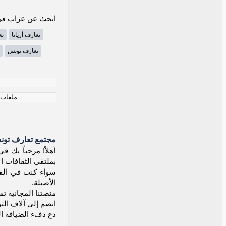
ابحث عن عزاب في
تعارف أريانا
تع
تعارف تونس
ملفات ت
مجتمع تعارف تون
بملتقى الثقافات ال
سواء كنت في القير
الأصيلة.
منصتنا المجانية تم
انضم إلى آلاف الت
دع دفء الضيافة ا