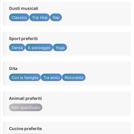
Gusti musicali
Classico
Trip Hop
Rap
Sport preferiti
Danza
A passeggio
Yoga
Gita
Con la famiglia
Tra amici
Ristorante
Animali preferiti
Non specificato
Cucine preferite