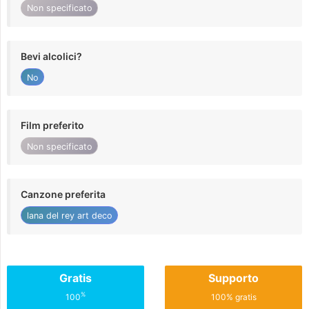
Non specificato
Bevi alcolici?
No
Film preferito
Non specificato
Canzone preferita
lana del rey art deco
Gratis
Supporto
%
100
100% gratis