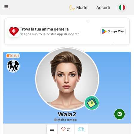
Tunisia Dating
Toggle
Mode
Accedi
navigation
💖
Trova la tua anima gemella
💖
Scarica subito la nostra app di incontri!
💕
💕
0.6/1
0
Wala2
Molto tempo
21