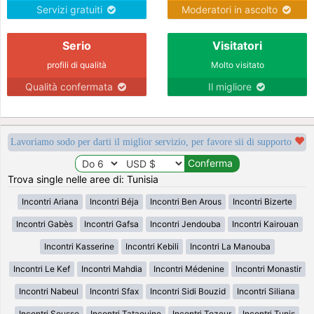
Servizi gratuiti
Moderatori in ascolto
Serio
Visitatori
profili di qualità
Molto visitato
Qualità confermata
Il migliore
Lavoriamo sodo per darti il miglior servizio, per favore sii di supporto
Trova single nelle aree di: Tunisia
Incontri Ariana
Incontri Béja
Incontri Ben Arous
Incontri Bizerte
Incontri Gabès
Incontri Gafsa
Incontri Jendouba
Incontri Kairouan
Incontri Kasserine
Incontri Kebili
Incontri La Manouba
Incontri Le Kef
Incontri Mahdia
Incontri Médenine
Incontri Monastir
Incontri Nabeul
Incontri Sfax
Incontri Sidi Bouzid
Incontri Siliana
Incontri Sousse
Incontri Tataouine
Incontri Tozeur
Incontri Tunis