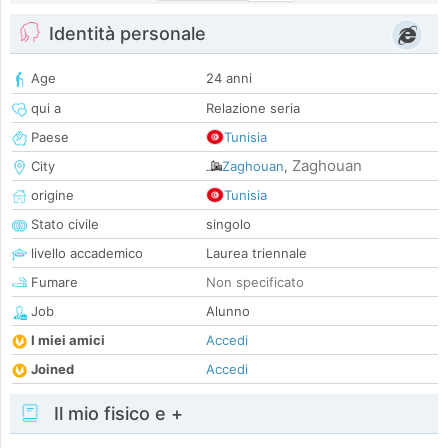
Identità personale
Age
24 anni
qui a
Relazione seria
Paese
Tunisia
Zaghouan
City
Zaghouan
,
origine
Tunisia
Stato civile
singolo
livello accademico
Laurea triennale
Fumare
Non specificato
Job
Alunno
I miei amici
Accedi
Joined
Accedi
Il mio fisico e +