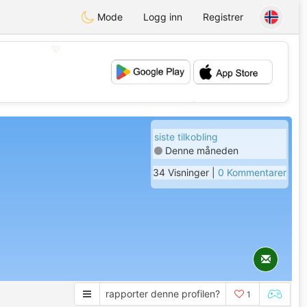
Mode
Logg inn
Registrer
💖
💕
siste tilkobling
Denne måneden
34 Visninger |
0 Kommentarer
rapporter denne profilen?
1