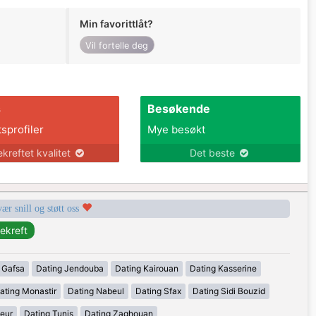
Min favorittlåt?
Vil fortelle deg
s
Besøkende
tsprofiler
Mye besøkt
ekreftet kvalitet
Det beste
vær snill og støtt oss
 Gafsa
Dating Jendouba
Dating Kairouan
Dating Kasserine
ating Monastir
Dating Nabeul
Dating Sfax
Dating Sidi Bouzid
eur
Dating Tunis
Dating Zaghouan