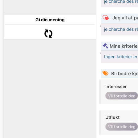
je cherche des r
Jeg vil at 
Gi din mening
je cherche des r
Mine kriteri
Ingen kriterier er
Bli bedre k
Interesser
Vil fortelle deg
Utflukt
Vil fortelle deg