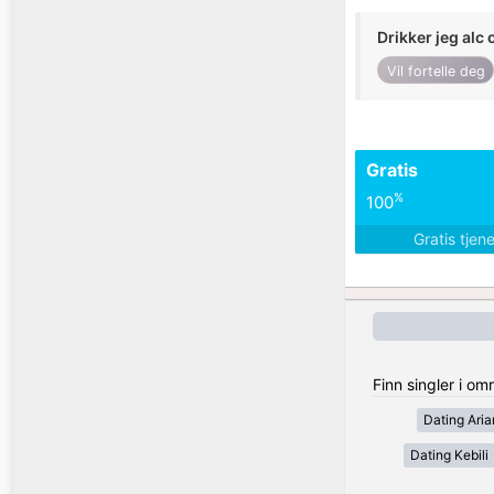
Drikker jeg alc 
Vil fortelle deg
Gratis
%
100
Gratis tjen
Finn singler i om
Dating Ari
Dating Kebili