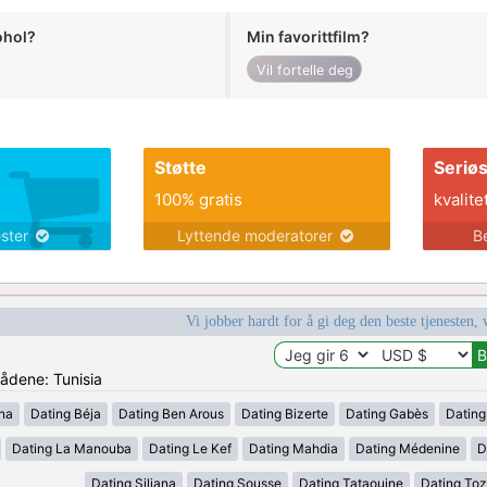
ohol?
Min favorittfilm?
Vil fortelle deg
Støtte
Seriø
100% gratis
kvalite
ester
Lyttende moderatorer
B
Vi jobber hardt for å gi deg den beste tjenesten, 
rådene: Tunisia
ana
Dating Béja
Dating Ben Arous
Dating Bizerte
Dating Gabès
Dating
Dating La Manouba
Dating Le Kef
Dating Mahdia
Dating Médenine
D
Dating Siliana
Dating Sousse
Dating Tataouine
Dating Toz