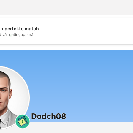
in perfekte match
💖
d vår datingapp nå!
💕
Dodch08
1