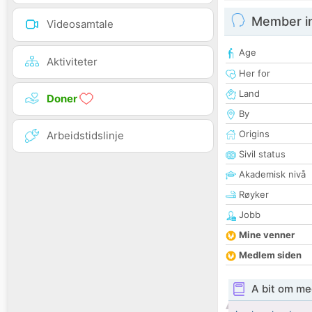
Member i
Videosamtale
Age
Aktiviteter
Her for
Land
Doner
By
Origins
Arbeidstidslinje
Sivil status
Akademisk nivå
Røyker
Jobb
Mine venner
Medlem siden
A bit om me