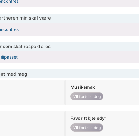
encontres
partneren min skal være
encontres
er som skal respekteres
 tilpasset
jent med meg
Musiksmak
Vil fortelle deg
Favoritt kjæledyr
Vil fortelle deg