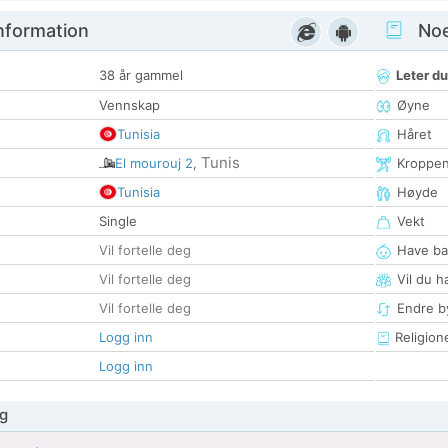
nformation
Noen
38 år gammel
Leter du
Vennskap
Øyne
Tunisia
Håret
Tunis
El mourouj 2
,
Kroppe
Tunisia
Høyde
Single
Vekt
Vil fortelle deg
Have ba
Vil fortelle deg
Vil du h
Vil fortelle deg
Endre by
Logg inn
Religion
Logg inn
g