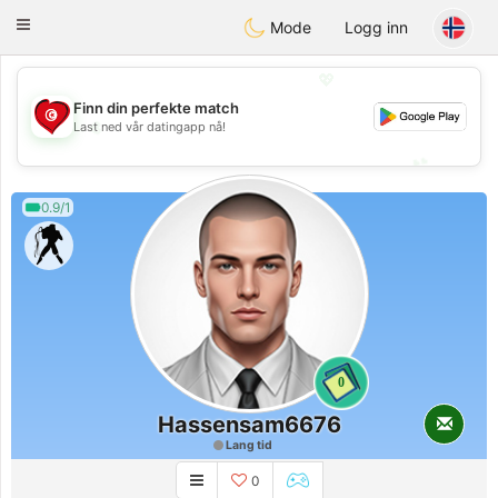
Tunisia Dating
Toggle
Mode
Logg inn
navigation
💖
Finn din perfekte match
💖
Last ned vår datingapp nå!
💕
💕
0.9/1
0
Hassensam6676
Lang tid
0