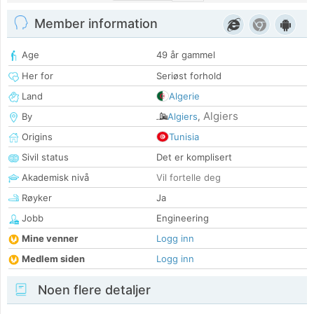
Member information
Age
49 år gammel
Her for
Seriøst forhold
Land
Algerie
Algiers
By
Algiers
,
Origins
Tunisia
Sivil status
Det er komplisert
Akademisk nivå
Vil fortelle deg
Røyker
Ja
Jobb
Engineering
Mine venner
Logg inn
Medlem siden
Logg inn
Noen flere detaljer