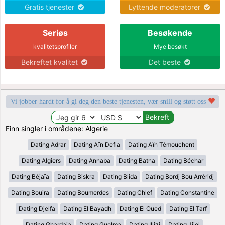
Gratis tjenester
Lyttende moderatorer
Seriøs
Besøkende
kvalitetsprofiler
Mye besøkt
Bekreftet kvalitet
Det beste
Vi jobber hardt for å gi deg den beste tjenesten, vær snill og støtt oss
Finn singler i områdene: Algerie
Dating Adrar
Dating Aïn Defla
Dating Aïn Témouchent
Dating Algiers
Dating Annaba
Dating Batna
Dating Béchar
Dating Béjaïa
Dating Biskra
Dating Blida
Dating Bordj Bou Arréridj
Dating Bouira
Dating Boumerdes
Dating Chlef
Dating Constantine
Dating Djelfa
Dating El Bayadh
Dating El Oued
Dating El Tarf
Dating Ghardaia
Dating Guelma
Dating Illizi
Dating Jijel