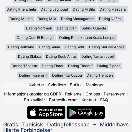
Dating Khenchela
Dating Laghouat
Dating M Sila
Dating Mascara
Dating Medea
Dating Mila
Dating Mostaganem
Dating Naâma
Dating Northern
Dating Oran
Dating Ouargla
Dating Oum El Bouaghi
Dating Persekutuan Kuala Lumpur
Dating Relizane
Dating Saida
Dating Sétif
Dating Sidi Bel Abbès
Dating Skikda
Dating Souk Ahras
Dating Tamanrasset
Dating Tébessa
Dating Tiaret
Dating Tindouf
Dating Tipaza
Dating Tissemsilt
Dating Tizi Ouzou
Dating Tlemcen
Nyheter
|
Svindlere
|
Butikk
|
Meninger
Informasjonskapsler og GDPR
|
Reklame
|
Om oss
|
Personvern
|
Bruksvilkår
|
Barnesikkerhet
|
Kontakt
|
FAQ
Gratis Tunisisk Datingfellesskap – Middelhavs
Hjerte Forbindelser