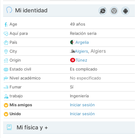
Mi identidad
Age
49 años
Aquí para
Relación seria
País
Argelia
Algiers
City
Algiers
,
Origin
Túnez
Estado civil
Es complicado
Nivel académico
No especificado
Fumar
Sí
trabajo
Ingeniería
Mis amigos
Iniciar sesión
Unido
Iniciar sesión
Mi física y +