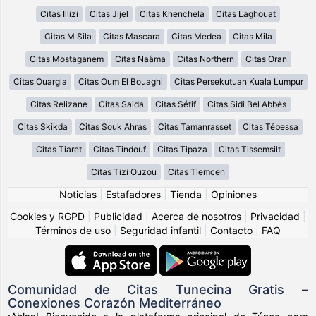
Citas Illizi
Citas Jijel
Citas Khenchela
Citas Laghouat
Citas M Sila
Citas Mascara
Citas Medea
Citas Mila
Citas Mostaganem
Citas Naâma
Citas Northern
Citas Oran
Citas Ouargla
Citas Oum El Bouaghi
Citas Persekutuan Kuala Lumpur
Citas Relizane
Citas Saida
Citas Sétif
Citas Sidi Bel Abbès
Citas Skikda
Citas Souk Ahras
Citas Tamanrasset
Citas Tébessa
Citas Tiaret
Citas Tindouf
Citas Tipaza
Citas Tissemsilt
Citas Tizi Ouzou
Citas Tlemcen
Noticias
|
Estafadores
|
Tienda
|
Opiniones
Cookies y RGPD
|
Publicidad
|
Acerca de nosotros
|
Privacidad
|
Términos de uso
|
Seguridad infantil
|
Contacto
|
FAQ
Comunidad de Citas Tunecina Gratis –
Conexiones Corazón Mediterráneo