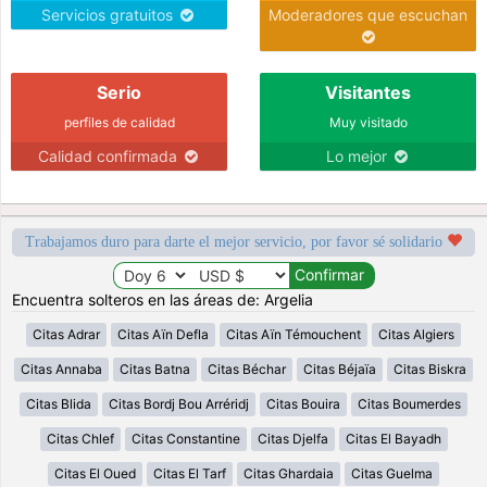
Servicios gratuitos
Moderadores que escuchan
Serio
Visitantes
perfiles de calidad
Muy visitado
Calidad confirmada
Lo mejor
Trabajamos duro para darte el mejor servicio, por favor sé solidario
Encuentra solteros en las áreas de: Argelia
Citas Adrar
Citas Aïn Defla
Citas Aïn Témouchent
Citas Algiers
Citas Annaba
Citas Batna
Citas Béchar
Citas Béjaïa
Citas Biskra
Citas Blida
Citas Bordj Bou Arréridj
Citas Bouira
Citas Boumerdes
Citas Chlef
Citas Constantine
Citas Djelfa
Citas El Bayadh
Citas El Oued
Citas El Tarf
Citas Ghardaia
Citas Guelma