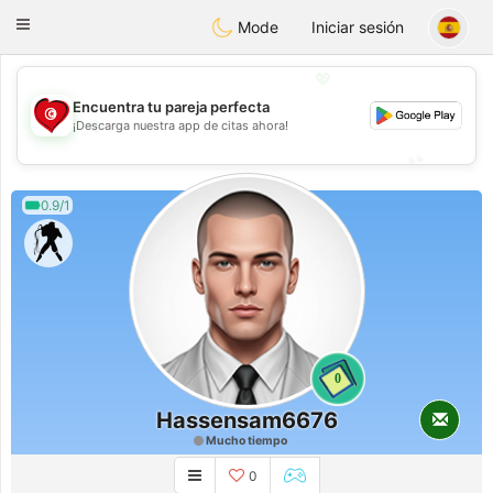
Tunisia Dating
Toggle
Mode
Iniciar sesión
navigation
💖
Encuentra tu pareja perfecta
💖
¡Descarga nuestra app de citas ahora!
💕
💕
0.9/1
0
Hassensam6676
Mucho tiempo
0