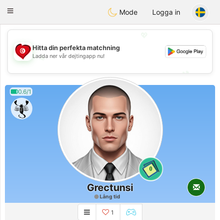
Tunisia Dating
Toggle
Mode
Logga in
navigation
💖
Hitta din perfekta matchning
Ladda ner vår dejtingapp nu!
💖
💕
💕
0.6/1
0
Grectunsi
Lång tid
1