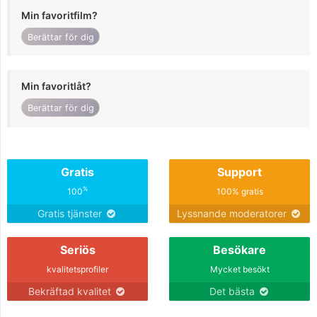
Min favoritfilm?
Berättar för dig
Min favoritlåt?
Berättar för dig
Gratis
Support
%
100
100% gratis
Gratis tjänster
Lyssnande moderatorer
Seriös
Besökare
kvalitetsprofiler
Mycket besökt
Bekräftad kvalitet
Det bästa