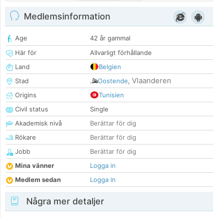
Medlemsinformation
Age
42 år gammal
Här för
Allvarligt förhållande
Land
Belgien
Vlaanderen
Stad
Oostende
,
Origins
Tunisien
Civil status
Single
Akademisk nivå
Berättar för dig
Rökare
Berättar för dig
Jobb
Berättar för dig
Mina vänner
Logga in
Medlem sedan
Logga in
Några mer detaljer