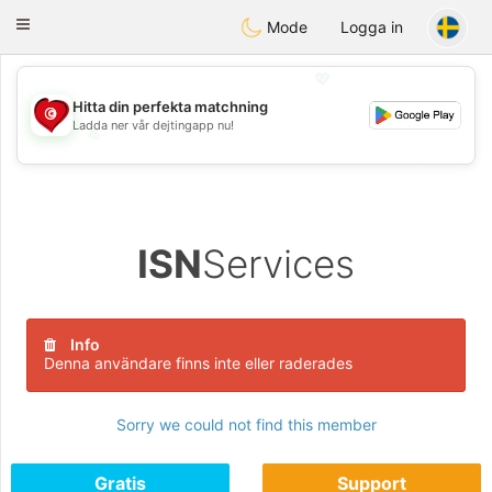
Tunisia Dating
Toggle
Mode
Logga in
navigation
💖
Hitta din perfekta matchning
Ladda ner vår dejtingapp nu!
💖
💕
💕
ISN
Services
Info
Denna användare finns inte eller raderades
Sorry we could not find this member
Gratis
Support