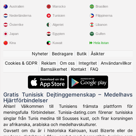
Australien
Marocko
Brasilien
Nederländerna
Tunisien
Filippinerna
Österrike
Algeriet
Libanon
Japan
Egypten
Gulfen
Kina
Kuwait
Hela listan
Nyheter
|
Bedragare
|
Butik
|
Åsikter
Cookies & GDPR
|
Reklam
|
Om oss
|
Integritet
|
Användarvillkor
|
Barnsäkerhet
|
Kontakt
|
FAQ
Gratis Tunisisk Dejtinggemenskap – Medelhavs
Hjärtförbindelser
Ahlan! Välkommen till Tunisiens främsta plattform för
meningsfulla förbindelser. Tunisia-dating.com förenar tunisiska
singlar från Tunis medina till Sousses kust, och firar korsningen
av afrikanska, arabiska och medelhavskulturer.
Oavsett om du är i historiska Kairouan, kust Bizerte eller de