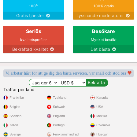
%
100
100% gratis
Gratis tjänster
Lyssnande moderatorer
Seriös
Besökare
kvalitetsprofiler
Mycket besökt
Bekräftad kvalitet
Det bästa
Vi arbetar hårt för att ge dig den bästa servicen, var snäll och stöd oss
Träffar per land
Frankrike
Tyskland
Kanada
Belgien
Schweiz
USA
Spanien
England
Mexiko
Italien
Portugal
Colombia
Sverige
Funktionshindrad
Husdjur