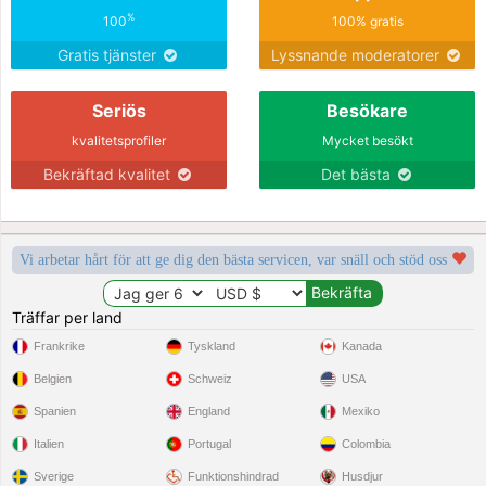
%
100
100% gratis
Gratis tjänster
Lyssnande moderatorer
Seriös
Besökare
kvalitetsprofiler
Mycket besökt
Bekräftad kvalitet
Det bästa
Vi arbetar hårt för att ge dig den bästa servicen, var snäll och stöd oss
Träffar per land
Frankrike
Tyskland
Kanada
Belgien
Schweiz
USA
Spanien
England
Mexiko
Italien
Portugal
Colombia
Sverige
Funktionshindrad
Husdjur