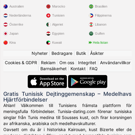
Australien
Marocko
Brasilien
Nederländerna
Tunisien
Filippinerna
Österrike
Algeriet
Libanon
Japan
Egypten
Gulfen
Kina
Kuwait
Hela listan
Nyheter
|
Bedragare
|
Butik
|
Åsikter
Cookies & GDPR
|
Reklam
|
Om oss
|
Integritet
|
Användarvillkor
|
Barnsäkerhet
|
Kontakt
|
FAQ
Gratis Tunisisk Dejtinggemenskap – Medelhavs
Hjärtförbindelser
Ahlan! Välkommen till Tunisiens främsta plattform för
meningsfulla förbindelser. Tunisia-dating.com förenar tunisiska
singlar från Tunis medina till Sousses kust, och firar korsningen
av afrikanska, arabiska och medelhavskulturer.
Oavsett om du är i historiska Kairouan, kust Bizerte eller de