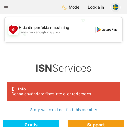
Tunisia Dating
Toggle
Mode
Logga in
navigation
💖
Hitta din perfekta matchning
Ladda ner vår dejtingapp nu!
💖
💕
💕
ISN
Services
Info
Denna användare finns inte eller raderades
Sorry we could not find this member
Gratis
Support