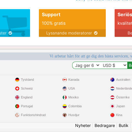
Support
Seriö
100% gratis
kvalite
nster
Lyssnande moderatorer
Be
Vi arbetar hårt för att ge dig den bästa servicen, 
Tyskland
Kanada
Australien
Schweiz
USA
Nederländ
England
Mexiko
Österrike
Portugal
Colombia
Japan
Funktionshindrad
Husdjur
Kina
Nyheter
|
Bedragare
|
Butik