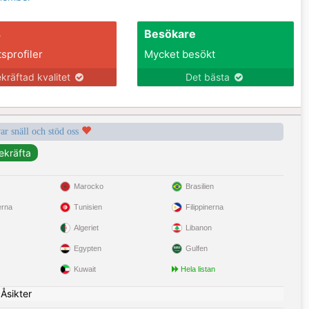
s
Besökare
tsprofiler
Mycket besökt
kräftad kvalitet
Det bästa
var snäll och stöd oss
Marocko
Brasilien
erna
Tunisien
Filippinerna
Algeriet
Libanon
Egypten
Gulfen
Kuwait
Hela listan
|
Åsikter