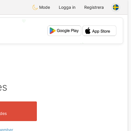
Mode
Logga in
Registrera
💖
💕
es
ades
 member