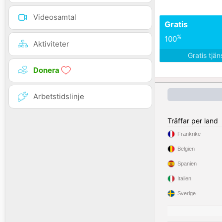
Videosamtal
Gratis
%
100
Aktiviteter
Gratis tjä
Donera
Arbetstidslinje
Träffar per land
Frankrike
Belgien
Spanien
Italien
Sverige