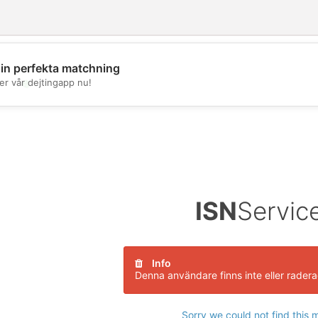
din perfekta matchning
er vår dejtingapp nu!
💖
💕
ISN
Servic
Info
Denna användare finns inte eller rader
Sorry we could not find this