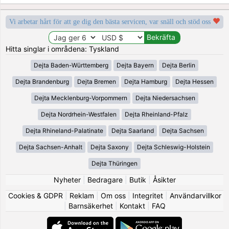
Vi arbetar hårt för att ge dig den bästa servicen, var snäll och stöd oss
Hitta singlar i områdena: Tyskland
Dejta Baden-Württemberg
Dejta Bayern
Dejta Berlin
Dejta Brandenburg
Dejta Bremen
Dejta Hamburg
Dejta Hessen
Dejta Mecklenburg-Vorpommern
Dejta Niedersachsen
Dejta Nordrhein-Westfalen
Dejta Rheinland-Pfalz
Dejta Rhineland-Palatinate
Dejta Saarland
Dejta Sachsen
Dejta Sachsen-Anhalt
Dejta Saxony
Dejta Schleswig-Holstein
Dejta Thüringen
Nyheter
|
Bedragare
|
Butik
|
Åsikter
Cookies & GDPR
|
Reklam
|
Om oss
|
Integritet
|
Användarvillkor
|
Barnsäkerhet
|
Kontakt
|
FAQ