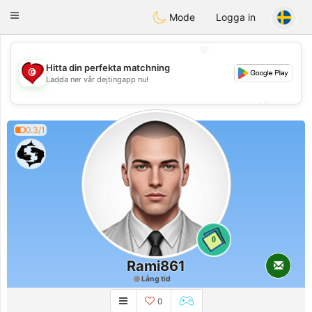
Tunisia Dating
Toggle
Mode
Logga in
navigation
💖
Hitta din perfekta matchning
Ladda ner vår dejtingapp nu!
💖
💕
💕
0.3/1
0
Rami861
Lång tid
0