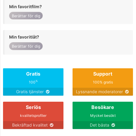
Min favoritfilm?
Berättar för dig
Min favoritlåt?
Berättar för dig
Gratis
Support
%
100
100% gratis
Gratis tjänster
Lyssnande moderatorer
Seriös
Besökare
kvalitetsprofiler
Mycket besökt
Bekräftad kvalitet
Det bästa