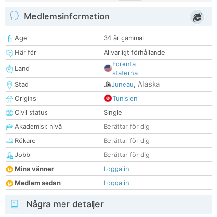
Medlemsinformation
Age
34 år gammal
Här för
Allvarligt förhållande
Förenta
Land
staterna
Alaska
Stad
Juneau
,
Origins
Tunisien
Civil status
Single
Akademisk nivå
Berättar för dig
Rökare
Berättar för dig
Jobb
Berättar för dig
Mina vänner
Logga in
Medlem sedan
Logga in
Några mer detaljer