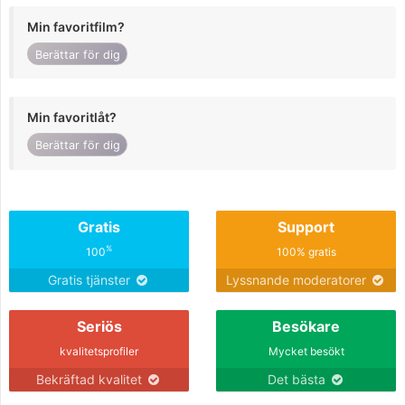
Min favoritfilm?
Berättar för dig
Min favoritlåt?
Berättar för dig
Gratis
Support
%
100
100% gratis
Gratis tjänster
Lyssnande moderatorer
Seriös
Besökare
kvalitetsprofiler
Mycket besökt
Bekräftad kvalitet
Det bästa