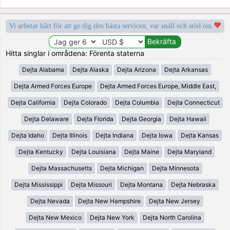
Vi arbetar hårt för att ge dig den bästa servicen, var snäll och stöd oss
Hitta singlar i områdena: Förenta staterna
Dejta Alabama
Dejta Alaska
Dejta Arizona
Dejta Arkansas
Dejta Armed Forces Europe
Dejta Armed Forces Europe, Middle East,
Dejta California
Dejta Colorado
Dejta Columbia
Dejta Connecticut
Dejta Delaware
Dejta Florida
Dejta Georgia
Dejta Hawaii
Dejta Idaho
Dejta Illinois
Dejta Indiana
Dejta Iowa
Dejta Kansas
Dejta Kentucky
Dejta Louisiana
Dejta Maine
Dejta Maryland
Dejta Massachusetts
Dejta Michigan
Dejta Minnesota
Dejta Mississippi
Dejta Missouri
Dejta Montana
Dejta Nebraska
Dejta Nevada
Dejta New Hampshire
Dejta New Jersey
Dejta New Mexico
Dejta New York
Dejta North Carolina