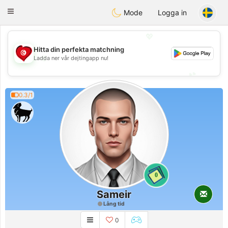
Tunisia Dating
Toggle
Mode
Logga in
navigation
💖
Hitta din perfekta matchning
💖
Ladda ner vår dejtingapp nu!
💕
💕
0.3/1
0
Sameir
Lång tid
0