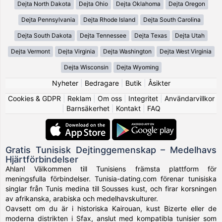
Dejta North Dakota
Dejta Ohio
Dejta Oklahoma
Dejta Oregon
Dejta Pennsylvania
Dejta Rhode Island
Dejta South Carolina
Dejta South Dakota
Dejta Tennessee
Dejta Texas
Dejta Utah
Dejta Vermont
Dejta Virginia
Dejta Washington
Dejta West Virginia
Dejta Wisconsin
Dejta Wyoming
Nyheter
|
Bedragare
|
Butik
|
Åsikter
Cookies & GDPR
|
Reklam
|
Om oss
|
Integritet
|
Användarvillkor
|
Barnsäkerhet
|
Kontakt
|
FAQ
Gratis Tunisisk Dejtinggemenskap – Medelhavs
Hjärtförbindelser
Ahlan! Välkommen till Tunisiens främsta plattform för
meningsfulla förbindelser. Tunisia-dating.com förenar tunisiska
singlar från Tunis medina till Sousses kust, och firar korsningen
av afrikanska, arabiska och medelhavskulturer.
Oavsett om du är i historiska Kairouan, kust Bizerte eller de
moderna distrikten i Sfax, anslut med kompatibla tunisier som