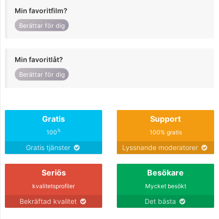
Min favoritfilm?
Berättar för dig
Min favoritlåt?
Berättar för dig
Gratis
Support
%
100
100% gratis
Gratis tjänster
Lyssnande moderatorer
Seriös
Besökare
kvalitetsprofiler
Mycket besökt
Bekräftad kvalitet
Det bästa