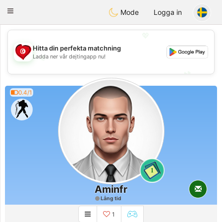
Tunisia Dating
Toggle
Mode
Logga in
navigation
💖
Hitta din perfekta matchning
Ladda ner vår dejtingapp nu!
💖
💕
💕
0.4/1
1
Aminfr
Lång tid
1