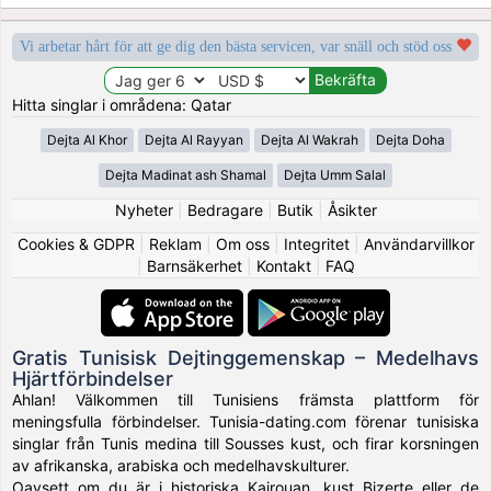
Vi arbetar hårt för att ge dig den bästa servicen, var snäll och stöd oss
Hitta singlar i områdena: Qatar
Dejta Al Khor
Dejta Al Rayyan
Dejta Al Wakrah
Dejta Doha
Dejta Madinat ash Shamal
Dejta Umm Salal
Nyheter
|
Bedragare
|
Butik
|
Åsikter
Cookies & GDPR
|
Reklam
|
Om oss
|
Integritet
|
Användarvillkor
|
Barnsäkerhet
|
Kontakt
|
FAQ
Gratis Tunisisk Dejtinggemenskap – Medelhavs
Hjärtförbindelser
Ahlan! Välkommen till Tunisiens främsta plattform för
meningsfulla förbindelser. Tunisia-dating.com förenar tunisiska
singlar från Tunis medina till Sousses kust, och firar korsningen
av afrikanska, arabiska och medelhavskulturer.
Oavsett om du är i historiska Kairouan, kust Bizerte eller de