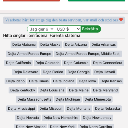
Vi arbetar hårt för att ge dig den bästa servicen, var snäll och stöd oss
Hitta singlar i områdena: Förenta staterna
Dejta Alabama
Dejta Alaska
Dejta Arizona
Dejta Arkansas
Dejta Armed Forces Europe
Dejta Armed Forces Europe, Middle East,
Dejta California
Dejta Colorado
Dejta Columbia
Dejta Connecticut
Dejta Delaware
Dejta Florida
Dejta Georgia
Dejta Hawaii
Dejta Idaho
Dejta Illinois
Dejta Indiana
Dejta Iowa
Dejta Kansas
Dejta Kentucky
Dejta Louisiana
Dejta Maine
Dejta Maryland
Dejta Massachusetts
Dejta Michigan
Dejta Minnesota
Dejta Mississippi
Dejta Missouri
Dejta Montana
Dejta Nebraska
Dejta Nevada
Dejta New Hampshire
Dejta New Jersey
Dejta New Mexico
Dejta New York
Dejta North Carolina