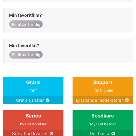
Min favoritfilm?
Berättar för dig
Min favoritlåt?
Berättar för dig
Gratis
Support
%
100
100% gratis
Gratis tjänster
Lyssnande moderatorer
Seriös
Besökare
kvalitetsprofiler
Mycket besökt
Bekräftad kvalitet
Det bästa