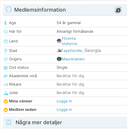
Medlemsinformation
Age
54 år gammal
Här för
Allvarligt förhållande
Förenta
Land
staterna
Georgia
Stad
Fayetteville
,
Origins
Mauretanien
Civil status
Single
Akademisk nivå
Berättar för dig
Rökare
Berättar för dig
Jobb
Berättar för dig
Mina vänner
Logga in
Medlem sedan
Logga in
Några mer detaljer