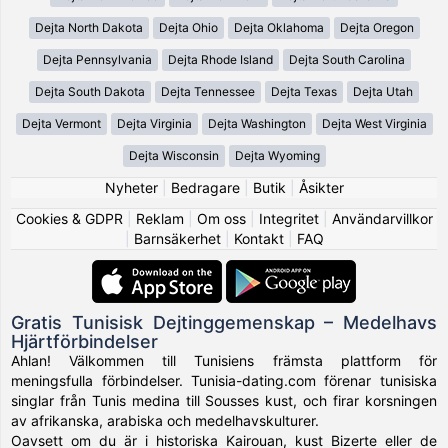
Dejta North Dakota
Dejta Ohio
Dejta Oklahoma
Dejta Oregon
Dejta Pennsylvania
Dejta Rhode Island
Dejta South Carolina
Dejta South Dakota
Dejta Tennessee
Dejta Texas
Dejta Utah
Dejta Vermont
Dejta Virginia
Dejta Washington
Dejta West Virginia
Dejta Wisconsin
Dejta Wyoming
Nyheter
|
Bedragare
|
Butik
|
Åsikter
Cookies & GDPR
|
Reklam
|
Om oss
|
Integritet
|
Användarvillkor
|
Barnsäkerhet
|
Kontakt
|
FAQ
Gratis Tunisisk Dejtinggemenskap – Medelhavs
Hjärtförbindelser
Ahlan! Välkommen till Tunisiens främsta plattform för
meningsfulla förbindelser. Tunisia-dating.com förenar tunisiska
singlar från Tunis medina till Sousses kust, och firar korsningen
av afrikanska, arabiska och medelhavskulturer.
Oavsett om du är i historiska Kairouan, kust Bizerte eller de