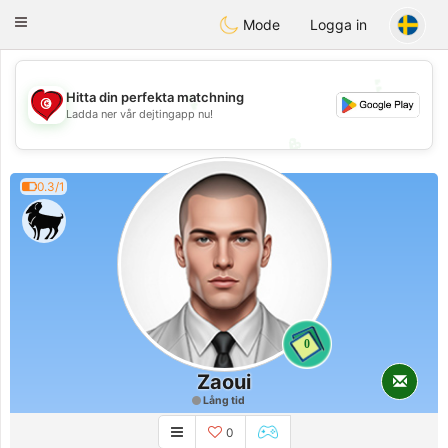
Tunisia Dating
Toggle
Mode
Logga in
navigation
💖
💕
💕
Hitta din perfekta matchning
Ladda ner vår dejtingapp nu!
💖
0.3/1
0
Zaoui
Lång tid
0