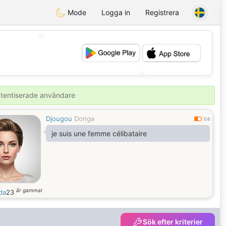
Mode
Logga in
Registrera
💖
💕
autentiserade användare
Djougou
Donga
0.6
je suis une femme célibataire
år gammal
da
23
Sök efter kriterier