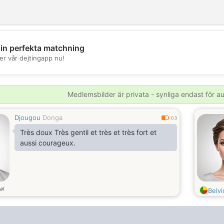
din perfekta matchning
💖
er vår dejtingapp nu!
💕
Medlemsbilder är privata - synliga endast för 
Djougou
Donga
0.3
Très doux Très gentil et très et très fort et
aussi courageux.
al
Belvi