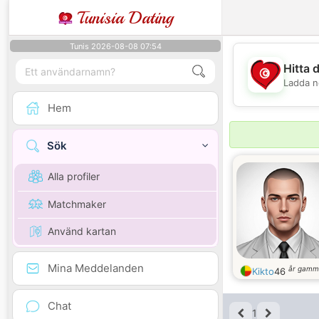
Tunisia Dating
Tunis 2026-08-08 07:54
Hitta 
Ladda n
Hem
Sök
Alla profiler
Matchmaker
Använd kartan
Mina Meddelanden
år gamm
Kikto
46
Chat
1