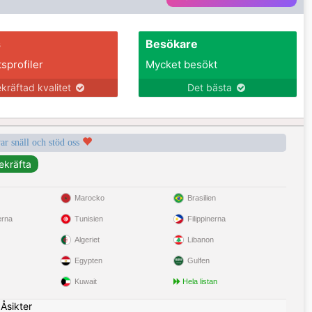
s
Besökare
tsprofiler
Mycket besökt
kräftad kvalitet
Det bästa
var snäll och stöd oss
Marocko
Brasilien
erna
Tunisien
Filippinerna
Algeriet
Libanon
Egypten
Gulfen
Kuwait
Hela listan
|
Åsikter