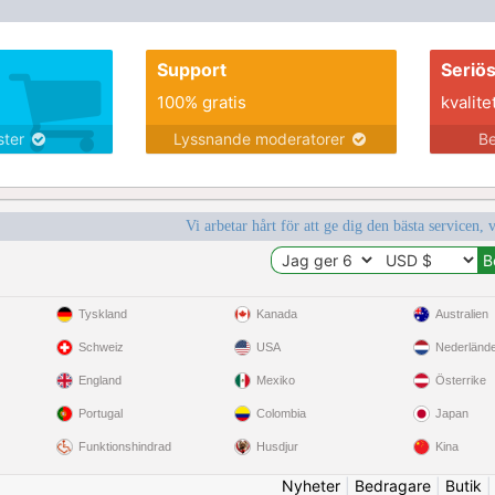
Support
Seriö
100% gratis
kvalite
nster
Lyssnande moderatorer
Be
Vi arbetar hårt för att ge dig den bästa servicen, 
Tyskland
Kanada
Australien
Schweiz
USA
Nederländ
England
Mexiko
Österrike
Portugal
Colombia
Japan
Funktionshindrad
Husdjur
Kina
Nyheter
|
Bedragare
|
Butik