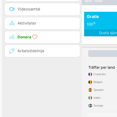
Videosamtal
Gratis
Aktiviteter
%
100
Gratis tjä
Donera
Arbetstidslinje
Träffar per land
Frankrike
Belgien
Spanien
Italien
Sverige