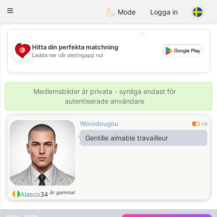
Tunisia Dating
Toggle
Mode
Logga in
navigation
💖
Hitta din perfekta matchning
Ladda ner vår dejtingapp nu!
💖
💕
💕
Medlemsbilder är privata - synliga endast för
autentiserade användare
Worodougou
0.6
Gentille aimable travailleur
år gammal
Alasco
34