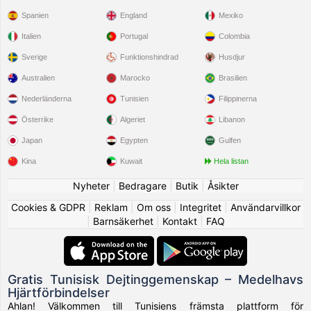
Spanien
England
Mexiko
Italien
Portugal
Colombia
Sverige
Funktionshindrad
Husdjur
Australien
Marocko
Brasilien
Nederländerna
Tunisien
Filippinerna
Österrike
Algeriet
Libanon
Japan
Egypten
Gulfen
Kina
Kuwait
Hela listan
Nyheter
|
Bedragare
|
Butik
|
Åsikter
Cookies & GDPR
|
Reklam
|
Om oss
|
Integritet
|
Användarvillkor
|
Barnsäkerhet
|
Kontakt
|
FAQ
Gratis Tunisisk Dejtinggemenskap – Medelhavs
Hjärtförbindelser
Ahlan! Välkommen till Tunisiens främsta plattform för