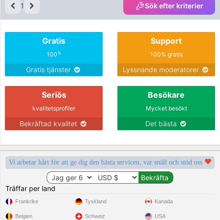
1
Sök efter kriterier
Gratis
Support
%
100
100% gratis
Gratis tjänster
Lyssnande moderatorer
Seriös
Besökare
kvalitetsprofiler
Mycket besökt
Bekräftad kvalitet
Det bästa
Vi arbetar hårt för att ge dig den bästa servicen, var snäll och stöd oss
Träffar per land
Frankrike
Tyskland
Kanada
Belgien
Schweiz
USA