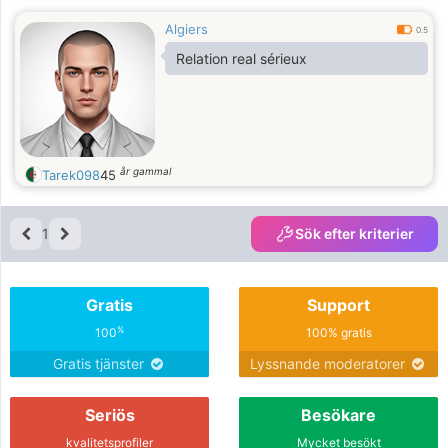
Algiers
0.5
Relation real sérieux
år gammal
Tarek098
45
1
Sök efter kriterier
Gratis
Support
%
100
100% gratis
Gratis tjänster
Lyssnande moderatorer
Seriös
Besökare
kvalitetsprofiler
Mycket besökt