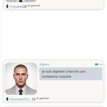
år gammal
Fujiyama
36
Algiers
0.9
je suis algérien cherche une
tunisienne coquine
år gammal
Houssam122...
32