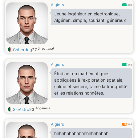
Algiers
0.8
Jeune ingénieur en électronique,
Algérien, simple, souriant, généreux
år gammal
Chberdeg
27
Algiers
0.8
Étudiant en mathématiques
appliquées à l’exploration spatiale,
calme et sincère, j’aime la tranquillité
et les relations honnêtes.
år gammal
SioAstro
23
Algiers
0.4
hhhhhhhhhhhhhhhhhhhhhh