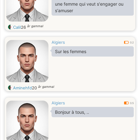
une femme qui veut s'engager ou
s'amuser
år gammal
Calil
26
Algiers
0.2
Sur les femmes
år gammal
Aminehfd
20
Algiers
0.5
Bonjour à tous, ..