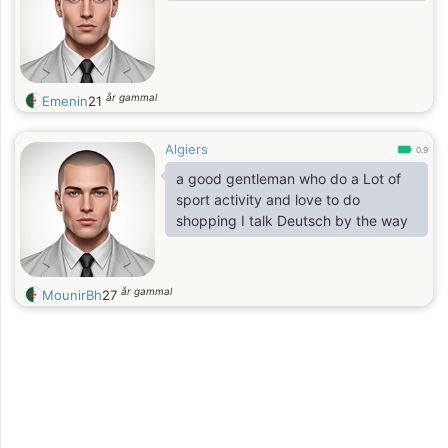
år gammal
Emenin
21
Algiers
0.9
a good gentleman who do a Lot of
sport activity and love to do
shopping I talk Deutsch by the way
år gammal
MounirBh
27