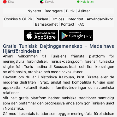
Kina
Kuwait
Hela listan
Nyheter
|
Bedragare
|
Butik
|
Åsikter
Cookies & GDPR
|
Reklam
|
Om oss
|
Integritet
|
Användarvillkor
|
Barnsäkerhet
|
Kontakt
|
FAQ
Gratis Tunisisk Dejtinggemenskap – Medelhavs
Hjärtförbindelser
Ahlan! Välkommen till Tunisiens främsta plattform för
meningsfulla förbindelser. Tunisia-dating.com förenar tunisiska
singlar från Tunis medina till Sousses kust, och firar korsningen
av afrikanska, arabiska och medelhavskulturer.
Oavsett om du är i historiska Kairouan, kust Bizerte eller de
moderna distrikten i Sfax, anslut med kompatibla tunisier som
uppskattar kulturell rikedom, familjevärderingar och autentiska
relationer.
Vår helt gratis plattform hedrar tunisiska traditioner samtidigt
som den omfamnar den progressiva anda som gör Tunisien unikt
i Nordafrika.
Gå med i tusentals tunisier som bygger meningsfulla förbindelser