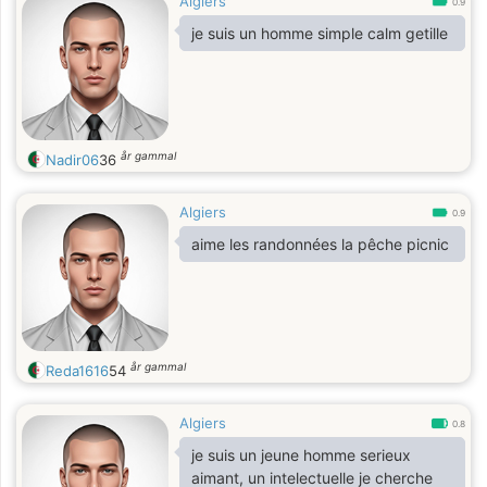
Algiers
0.9
je suis un homme simple calm getille
år gammal
Nadir06
36
Algiers
0.9
aime les randonnées la pêche picnic
år gammal
Reda1616
54
Algiers
0.8
je suis un jeune homme serieux
aimant, un intelectuelle je cherche