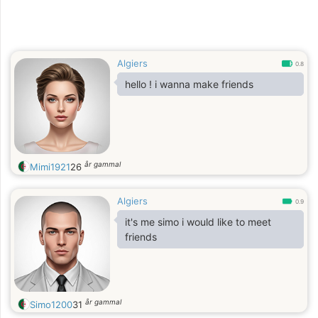
Algiers
0.8
hello ! i wanna make friends
år gammal
Mimi1921
26
Algiers
0.9
it's me simo i would like to meet
friends
år gammal
Simo1200
31