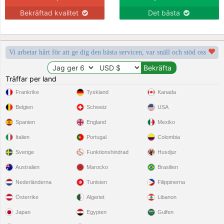
Bekräftad kvalitet
Det bästa
Vi arbetar hårt för att ge dig den bästa servicen, var snäll och stöd oss
Träffar per land
Frankrike
Tyskland
Kanada
Belgien
Schweiz
USA
Spanien
England
Mexiko
Italien
Portugal
Colombia
Sverige
Funktionshindrad
Husdjur
Australien
Marocko
Brasilien
Nederländerna
Tunisien
Filippinerna
Österrike
Algeriet
Libanon
Japan
Egypten
Gulfen