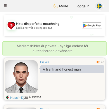
Tunisia Dating
Toggle
Mode
Logga in
navigation
💖
Hitta din perfekta matchning
💖
Ladda ner vår dejtingapp nu!
💕
💕
Medlemsbilder är privata - synliga endast för
autentiserade användare
Biskra
0.6
A frank and honest man
år gammal
NassimDj
38