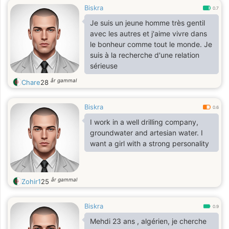
Biskra
0.7
Je suis un jeune homme très gentil
avec les autres et j'aime vivre dans
le bonheur comme tout le monde. Je
suis à la recherche d'une relation
sérieuse
år gammal
Chare
28
Biskra
0.6
I work in a well drilling company,
groundwater and artesian water. I
want a girl with a strong personality
år gammal
Zohir1
25
Biskra
0.9
Mehdi 23 ans , algérien, je cherche