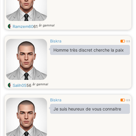
år gammal
Ramzem60
61
Biskra
0.5
Homme très discret cherche la paix
år gammal
Salih05
56
Biskra
0.5
Je suis heureux de vous connaitre