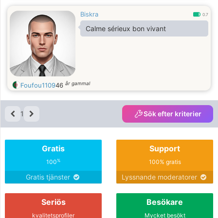
Biskra
0.7
Calme sérieux bon vivant
år gammal
Foufou1109
46
1
Sök efter kriterier
Gratis
Support
%
100
100% gratis
Gratis tjänster
Lyssnande moderatorer
Seriös
Besökare
kvalitetsprofiler
Mycket besökt