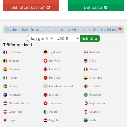
Bekräftad kvalitet
Det bästa
Vi arbetar hårt för att ge dig den bästa servicen, var snäll och stöd oss
Träffar per land
Frankrike
Tyskland
Kanada
Belgien
Schweiz
USA
Spanien
England
Mexiko
Italien
Portugal
Colombia
Sverige
Funktionshindrad
Husdjur
Australien
Marocko
Brasilien
Nederländerna
Tunisien
Filippinerna
Österrike
Algeriet
Libanon
Japan
Egypten
Gulfen