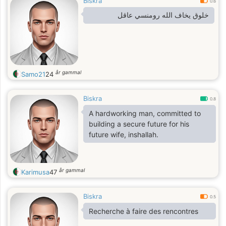
Biskra
0.6
خلوق يخاف الله رومنسي عاقل
år gammal
Samo21
24
Biskra
0.8
A hardworking man, committed to
building a secure future for his
future wife, inshallah.
år gammal
Karimusa
47
Biskra
0.5
Recherche à faire des rencontres