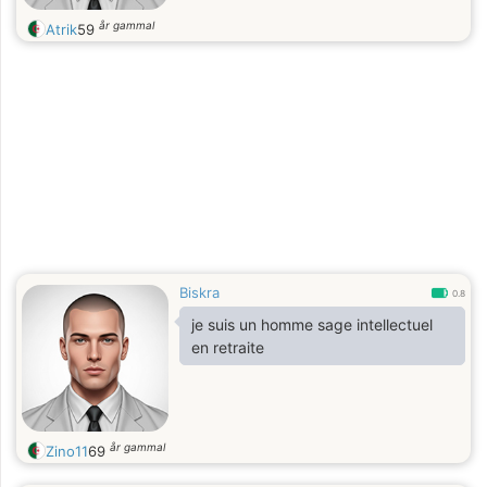
år gammal
Atrik
59
Biskra
0.8
je suis un homme sage intellectuel
en retraite
år gammal
Zino11
69