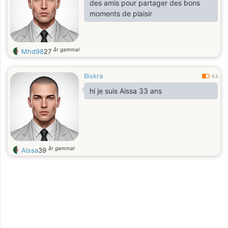
des amis pour partager des bons
moments de plaisir
år gammal
Mhd98
27
Biskra
0.3
hi je suis Aissa 33 ans
år gammal
Aissa
39