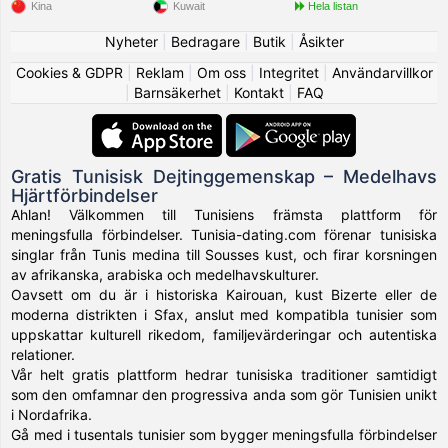
Kina
Kuwait
Hela listan
Nyheter
|
Bedragare
|
Butik
|
Åsikter
Cookies & GDPR
|
Reklam
|
Om oss
|
Integritet
|
Användarvillkor
|
Barnsäkerhet
|
Kontakt
|
FAQ
Gratis Tunisisk Dejtinggemenskap – Medelhavs
Hjärtförbindelser
Ahlan! Välkommen till Tunisiens främsta plattform för
meningsfulla förbindelser. Tunisia-dating.com förenar tunisiska
singlar från Tunis medina till Sousses kust, och firar korsningen
av afrikanska, arabiska och medelhavskulturer.
Oavsett om du är i historiska Kairouan, kust Bizerte eller de
moderna distrikten i Sfax, anslut med kompatibla tunisier som
uppskattar kulturell rikedom, familjevärderingar och autentiska
relationer.
Vår helt gratis plattform hedrar tunisiska traditioner samtidigt
som den omfamnar den progressiva anda som gör Tunisien unikt
i Nordafrika.
Gå med i tusentals tunisier som bygger meningsfulla förbindelser