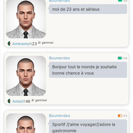
Boumerdes
0.9
moi de 23 ans et sérieux
år gammal
Aminemoh
23
Boumerdes
0.8
Bonjour tout le monde je souhaite
bonne chance à vous
år gammal
Amis01
46
Boumerdes
0.5
Sportif /j'aime voyager/j'adore la
gastronomie