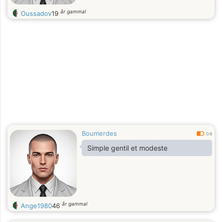
år gammal
Oussadov
19
Boumerdes
0.6
Simple gentil et modeste
år gammal
Ange1980
46