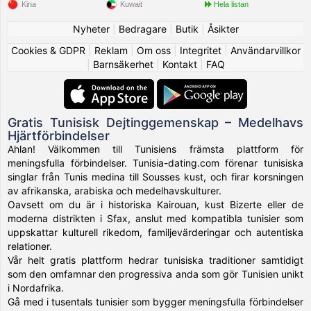
Kina
Kuwait
Hela listan
Nyheter
|
Bedragare
|
Butik
|
Åsikter
Cookies & GDPR
|
Reklam
|
Om oss
|
Integritet
|
Användarvillkor
|
Barnsäkerhet
|
Kontakt
|
FAQ
Gratis Tunisisk Dejtinggemenskap – Medelhavs
Hjärtförbindelser
Ahlan! Välkommen till Tunisiens främsta plattform för
meningsfulla förbindelser. Tunisia-dating.com förenar tunisiska
singlar från Tunis medina till Sousses kust, och firar korsningen
av afrikanska, arabiska och medelhavskulturer.
Oavsett om du är i historiska Kairouan, kust Bizerte eller de
moderna distrikten i Sfax, anslut med kompatibla tunisier som
uppskattar kulturell rikedom, familjevärderingar och autentiska
relationer.
Vår helt gratis plattform hedrar tunisiska traditioner samtidigt
som den omfamnar den progressiva anda som gör Tunisien unikt
i Nordafrika.
Gå med i tusentals tunisier som bygger meningsfulla förbindelser