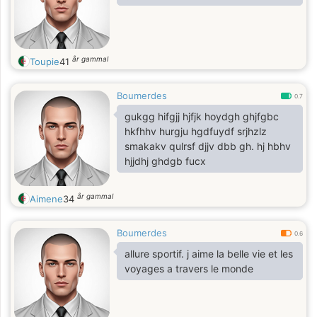
år gammal
Toupie
41
Boumerdes
0.7
gukgg hifgjj hjfjk hoydgh ghjfgbc
hkfhhv hurgju hgdfuydf srjhzlz
smakakv qulrsf djjv dbb gh. hj hbhv
hjjdhj ghdgb fucx
år gammal
Aimene
34
Boumerdes
0.6
allure sportif. j aime la belle vie et les
voyages a travers le monde