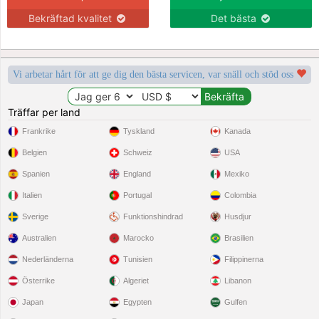
Bekräftad kvalitet
Det bästa
Vi arbetar hårt för att ge dig den bästa servicen, var snäll och stöd oss
Träffar per land
Frankrike
Tyskland
Kanada
Belgien
Schweiz
USA
Spanien
England
Mexiko
Italien
Portugal
Colombia
Sverige
Funktionshindrad
Husdjur
Australien
Marocko
Brasilien
Nederländerna
Tunisien
Filippinerna
Österrike
Algeriet
Libanon
Japan
Egypten
Gulfen