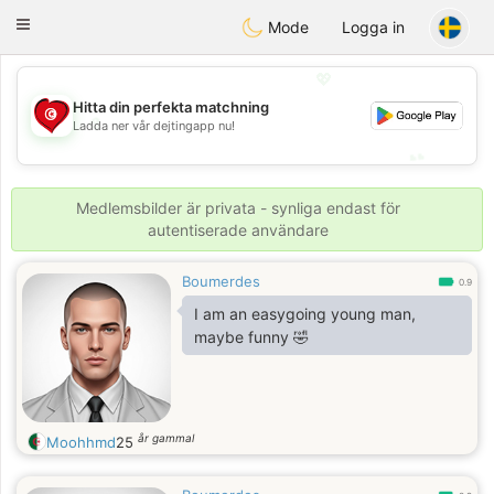
Tunisia Dating
Toggle
Mode
Logga in
navigation
💖
Hitta din perfekta matchning
💖
Ladda ner vår dejtingapp nu!
💕
💕
Medlemsbilder är privata - synliga endast för
autentiserade användare
Boumerdes
0.9
I am an easygoing young man,
maybe funny 🤣
år gammal
Moohhmd
25