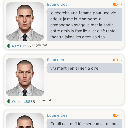
Boumerdes
0.6
je cherche une femme pour une vie
adeux jaime la montagne la
compagne voyage la mer la sortie
entre amis la famille aller cinè resto
thèatre jaime les gens es des
anfants l amour est la plus belle
år gammal
Ramzi12
66
chose entre un homme et une
femme skupe youcef naoum
Boumerdes
0.2
vraiment j en ai rien a dire
år gammal
Orblanc88
38
Boumerdes
0.6
Gentil calme fidèle serieux aime tout