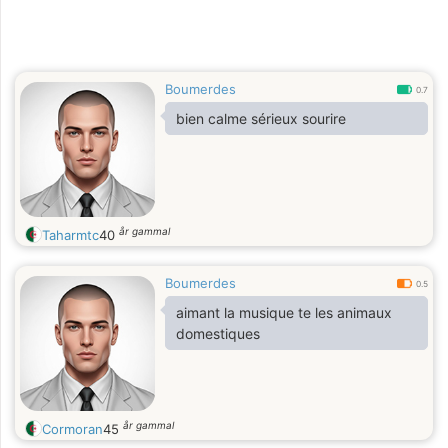
Boumerdes
0.7
bien calme sérieux sourire
år gammal
Taharmtc
40
Boumerdes
0.5
aimant la musique te les animaux
domestiques
år gammal
Cormoran
45