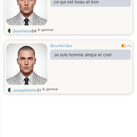
ce qui est beau et bon
år gammal
Sourireoo
64
Boumerdes
0.5
Je suis homme simpa et cool
år gammal
Josephhhhh
31