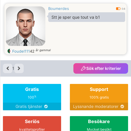
Boumerdes
0.6
Stt je sper que tout va b1
år gammal
Foudel111
42
1
Sök efter kriterier
Gratis
Support
%
100
100% gratis
Gratis tjänster
Lyssnande moderatorer
Seriös
Besökare
kvalitetsprofiler
Mycket besökt