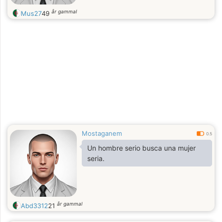
år gammal
Mus27
49
Mostaganem
0.5
Un hombre serio busca una mujer
seria.
år gammal
Abd3312
21