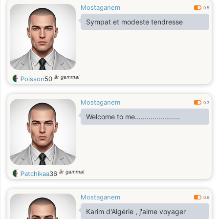
Mostaganem
0.5
Sympat et modeste tendresse
år gammal
Poisson
50
Mostaganem
0.3
Welcome to me.......................
år gammal
Patchikaa
36
Mostaganem
0.6
Karim d'Algérie , j'aime voyager