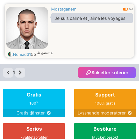
Mostaganem
0.4
Je suis calme et j'aime les voyages
år gammal
Nomad31
55
1
Sök efter kriterier
Gratis
Support
%
100
100% gratis
Gratis tjänster
Lyssnande moderatorer
Seriös
Besökare
kvalitetsprofiler
Mycket besökt