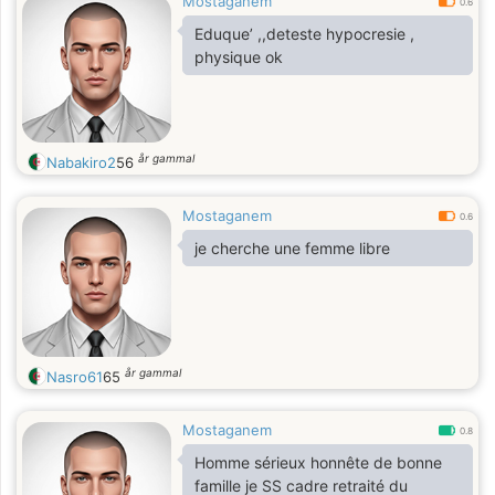
Mostaganem
0.6
Eduque’ ,,deteste hypocresie ,
physique ok
år gammal
Nabakiro2
56
Mostaganem
0.6
je cherche une femme libre
år gammal
Nasro61
65
Mostaganem
0.8
Homme sérieux honnête de bonne
famille je SS cadre retraité du