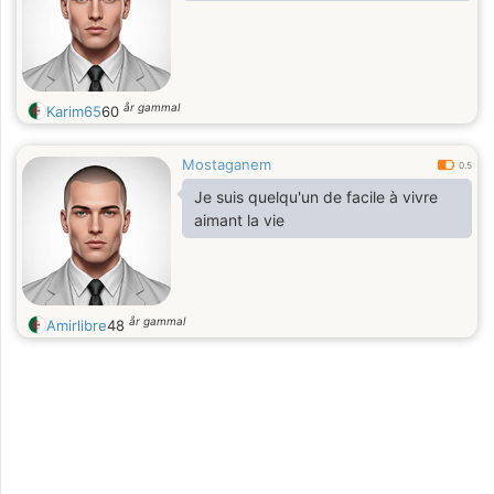
år gammal
Karim65
60
Mostaganem
0.5
Je suis quelqu'un de facile à vivre
aimant la vie
år gammal
Amirlibre
48