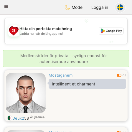
Tunisia Dating
Toggle
Mode
Logga in
navigation
💖
Hitta din perfekta matchning
💖
Ladda ner vår dejtingapp nu!
💕
💕
Medlemsbilder är privata - synliga endast för
autentiserade användare
Mostaganem
0.6
Intelligent et charment
år gammal
Deux2
58