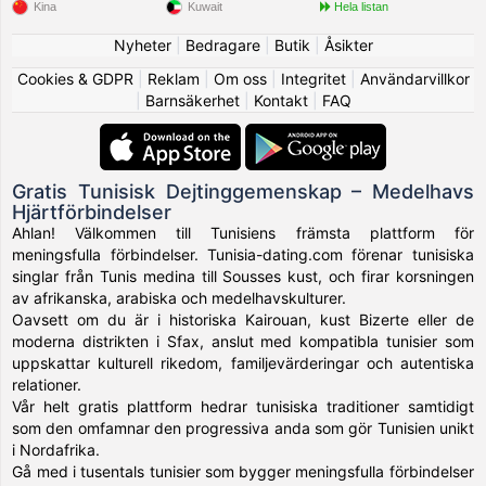
Kina
Kuwait
Hela listan
Nyheter
|
Bedragare
|
Butik
|
Åsikter
Cookies & GDPR
|
Reklam
|
Om oss
|
Integritet
|
Användarvillkor
|
Barnsäkerhet
|
Kontakt
|
FAQ
Gratis Tunisisk Dejtinggemenskap – Medelhavs
Hjärtförbindelser
Ahlan! Välkommen till Tunisiens främsta plattform för
meningsfulla förbindelser. Tunisia-dating.com förenar tunisiska
singlar från Tunis medina till Sousses kust, och firar korsningen
av afrikanska, arabiska och medelhavskulturer.
Oavsett om du är i historiska Kairouan, kust Bizerte eller de
moderna distrikten i Sfax, anslut med kompatibla tunisier som
uppskattar kulturell rikedom, familjevärderingar och autentiska
relationer.
Vår helt gratis plattform hedrar tunisiska traditioner samtidigt
som den omfamnar den progressiva anda som gör Tunisien unikt
i Nordafrika.
Gå med i tusentals tunisier som bygger meningsfulla förbindelser