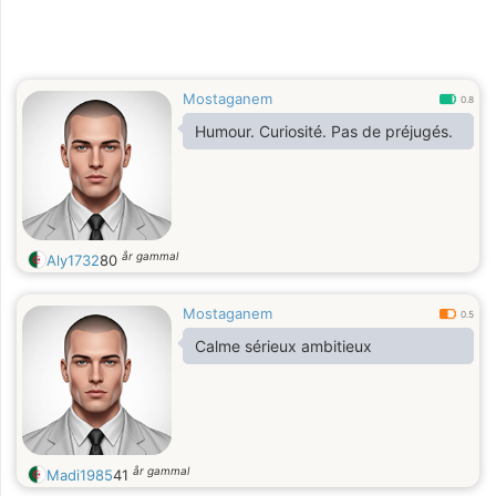
Mostaganem
0.8
Humour. Curiosité. Pas de préjugés.
år gammal
Aly1732
80
Mostaganem
0.5
Calme sérieux ambitieux
år gammal
Madi1985
41