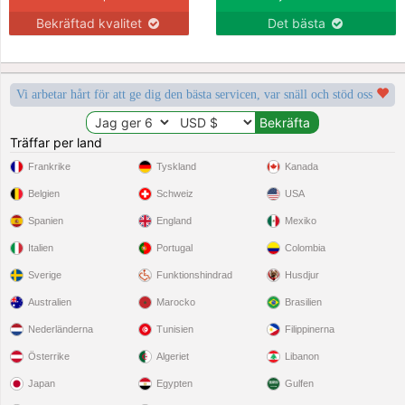
Bekräftad kvalitet
Det bästa
Vi arbetar hårt för att ge dig den bästa servicen, var snäll och stöd oss
Träffar per land
Frankrike
Tyskland
Kanada
Belgien
Schweiz
USA
Spanien
England
Mexiko
Italien
Portugal
Colombia
Sverige
Funktionshindrad
Husdjur
Australien
Marocko
Brasilien
Nederländerna
Tunisien
Filippinerna
Österrike
Algeriet
Libanon
Japan
Egypten
Gulfen