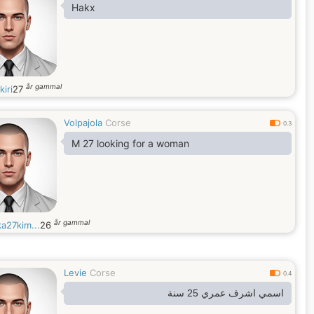
Hakx
år gammal
kiri
27
Volpajola
Corse
0.3
M 27 looking for a woman
år gammal
a27kim...
26
Levie
Corse
0.4
اسمي اشرف عمري 25 سنة