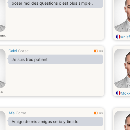
poser moi des questions c est plus simple .
mmal
Anisf
Calvi
Corse
0.3
Je suis très patient
al
Mokk
Afa
Corse
0.5
Amigo de mis amigos serio y timido