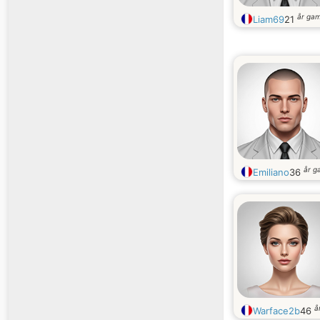
år ga
Liam69
21
år g
Emiliano
36
å
Warface2b
46