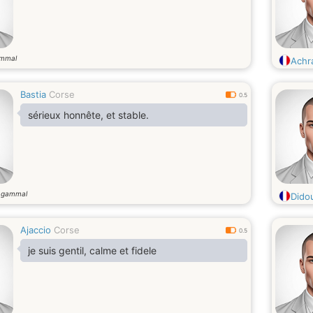
ammal
Achr
Bastia
Corse
0.5
sérieux honnête, et stable.
 gammal
Didou
Ajaccio
Corse
0.5
je suis gentil, calme et fidele