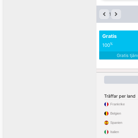
1
Gratis
%
100
Gratis tjä
Träffar per land
Frankrike
Belgien
Spanien
Italien