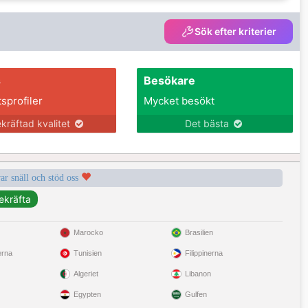
Sök efter kriterier
s
Besökare
tsprofiler
Mycket besökt
kräftad kvalitet
Det bästa
var snäll och stöd oss
Marocko
Brasilien
erna
Tunisien
Filippinerna
Algeriet
Libanon
Egypten
Gulfen