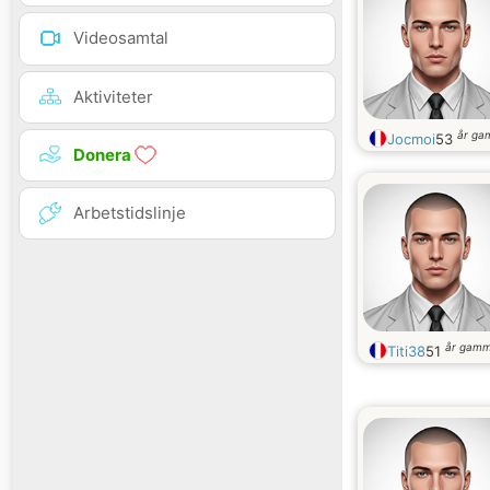
Videosamtal
Aktiviteter
år ga
Jocmoi
53
Donera
Arbetstidslinje
år gamm
Titi38
51