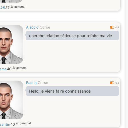
år gammal
425
37
Ajaccio
Corse
0.4
cherche relation sérieuse pour refaire ma vie
år gammal
deme
40
Bastia
Corse
0.3
Hello, je viens faire connaissance
år gammal
zantin
40