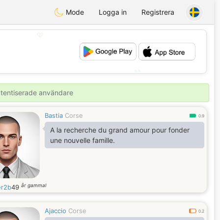
Mode
Logga in
Registrera
💖
💕
autentiserade användare
Bastia
Corse
0.9
A la recherche du grand amour pour fonder
une nouvelle famille.
år gammal
er2b
49
Ajaccio
Corse
0.2