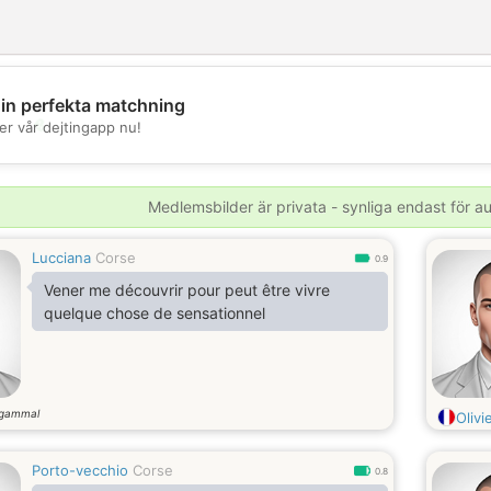
din perfekta matchning
💖
er vår dejtingapp nu!
💕
Medlemsbilder är privata - synliga endast för 
Lucciana
Corse
0.9
Vener me découvrir pour peut être vivre
quelque chose de sensationnel
 gammal
Olivi
Porto-vecchio
Corse
0.8