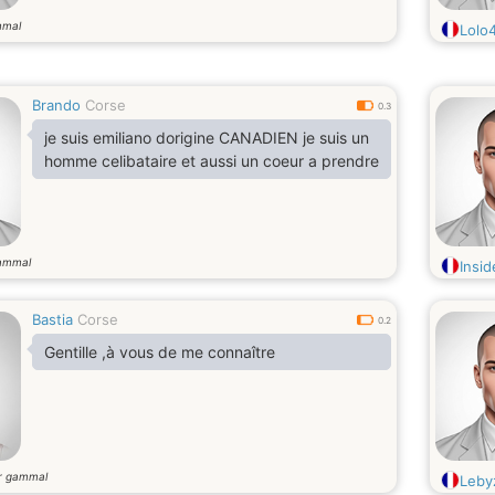
mmal
Lolo
Brando
Corse
0.3
je suis emiliano dorigine CANADIEN je suis un
homme celibataire et aussi un coeur a prendre
ammal
Insi
Bastia
Corse
0.2
Gentille ,à vous de me connaître
r gammal
Leby