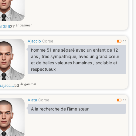
år gammal
af356
27
Ajaccio
Corse
0.6
homme 51 ans séparé avec un enfant de 12
ans , tres sympathique, avec un grand cœur
et de belles valeures humaines , sociable et
respectueux
år gammal
ajacc...
53
Alata
Corse
0.3
A la recherche de l’âme sœur