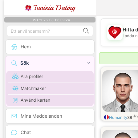
Tunisia Dating
Tunis 2026-08-08 09:24
Hitta 
Ladda n
Hem
Sök
Alla profiler
Matchmaker
Använd kartan
Mina Meddelanden
år
Humanity
38
Chat