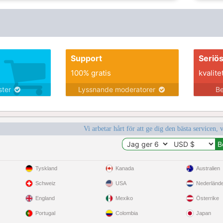
Support
Seriö
100% gratis
kvalite
nster
Lyssnande moderatorer
Be
Vi arbetar hårt för att ge dig den bästa servicen, 
Tyskland
Kanada
Australien
Schweiz
USA
Nederländ
England
Mexiko
Österrike
Portugal
Colombia
Japan