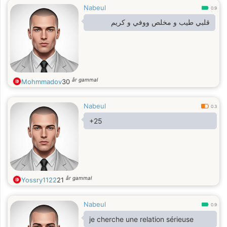
Nabeul
0.9
قلبي طيب و مخلص ووفي و كريم
år gammal
Mohmmadov
30
Nabeul
0.3
+25
år gammal
Yossry1122
21
Nabeul
0.9
je cherche une relation sérieuse