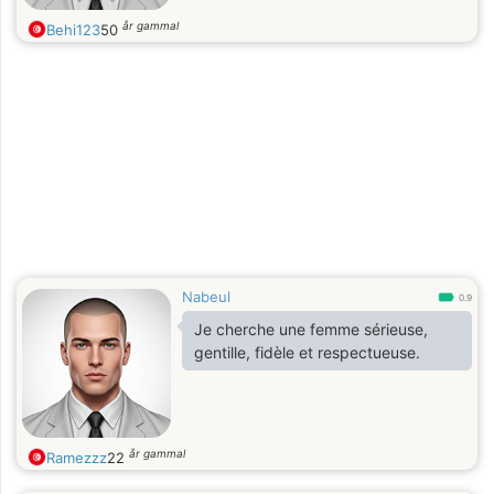
år gammal
Behi123
50
Nabeul
0.9
Je cherche une femme sérieuse,
gentille, fidèle et respectueuse.
år gammal
Ramezzz
22