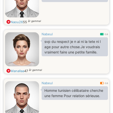
år gammal
Naou26
55
Nabeul
0.8
svp du respect je n ai ni la tete ni l
age pour autre chose.Je voudrais
vraiment faire une petite famille.
år gammal
Manallaa
47
Nabeul
0.6
Homme tunisien célibataire cherche
une femme Pour relation sérieuse.