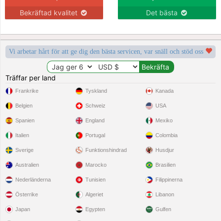
Bekräftad kvalitet
Det bästa
Vi arbetar hårt för att ge dig den bästa servicen, var snäll och stöd oss
Träffar per land
Frankrike
Tyskland
Kanada
Belgien
Schweiz
USA
Spanien
England
Mexiko
Italien
Portugal
Colombia
Sverige
Funktionshindrad
Husdjur
Australien
Marocko
Brasilien
Nederländerna
Tunisien
Filippinerna
Österrike
Algeriet
Libanon
Japan
Egypten
Gulfen