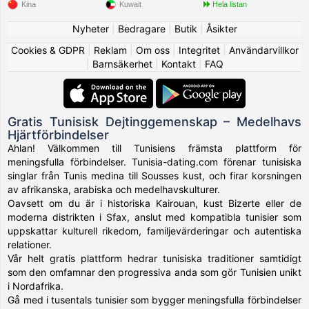
Kina
Kuwait
Hela listan
Nyheter
|
Bedragare
|
Butik
|
Åsikter
Cookies & GDPR
|
Reklam
|
Om oss
|
Integritet
|
Användarvillkor
|
Barnsäkerhet
|
Kontakt
|
FAQ
Gratis Tunisisk Dejtinggemenskap – Medelhavs
Hjärtförbindelser
Ahlan! Välkommen till Tunisiens främsta plattform för
meningsfulla förbindelser. Tunisia-dating.com förenar tunisiska
singlar från Tunis medina till Sousses kust, och firar korsningen
av afrikanska, arabiska och medelhavskulturer.
Oavsett om du är i historiska Kairouan, kust Bizerte eller de
moderna distrikten i Sfax, anslut med kompatibla tunisier som
uppskattar kulturell rikedom, familjevärderingar och autentiska
relationer.
Vår helt gratis plattform hedrar tunisiska traditioner samtidigt
som den omfamnar den progressiva anda som gör Tunisien unikt
i Nordafrika.
Gå med i tusentals tunisier som bygger meningsfulla förbindelser