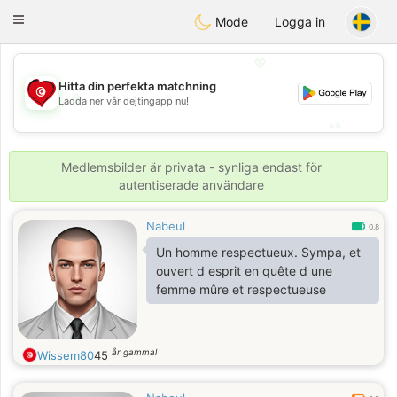
Tunisia Dating
Toggle
Mode
Logga in
navigation
💖
Hitta din perfekta matchning
💖
Ladda ner vår dejtingapp nu!
💕
💕
Medlemsbilder är privata - synliga endast för
autentiserade användare
Nabeul
0.8
Un homme respectueux. Sympa, et
ouvert d esprit en quête d une
femme mûre et respectueuse
år gammal
Wissem80
45