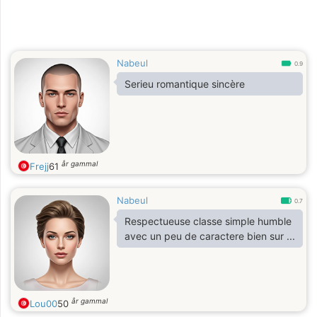
Nabeul
0.9
Serieu romantique sincère
år gammal
Frejj
61
Nabeul
0.7
Respectueuse classe simple humble
avec un peu de caractere bien sur ...
år gammal
Lou00
50