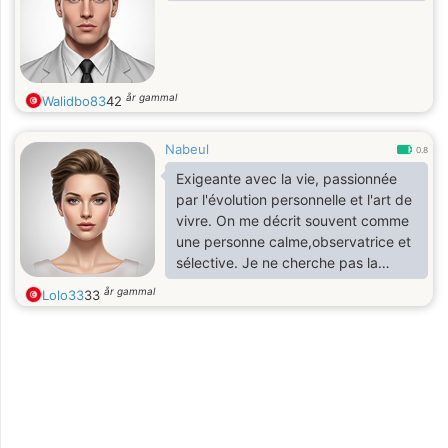
år gammal
Walidbo83
42
Nabeul
0.8
Exigeante avec la vie, passionnée
par l'évolution personnelle et l'art de
vivre. On me décrit souvent comme
une personne calme,observatrice et
sélective. Je ne cherche pas la
quantité, mais la qualité. Si vous
år gammal
Lolo33
33
aimez la maturité, l'élégance d'esprit
et la subtilité, la discussions sera
certainement intéressante.