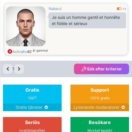
Nabeul
0.4
Je suis un homme gentil et honnête
et fidèle et sérieux
år gammal
Achrafo
40
1
Sök efter kriterier
Gratis
Support
%
100
100% gratis
Gratis tjänster
Lyssnande moderatorer
Seriös
Besökare
kvalitetsprofiler
Mycket besökt