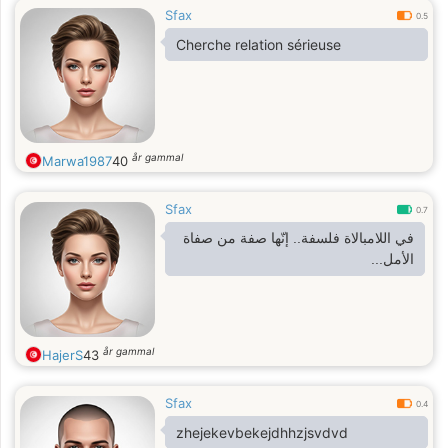
Sfax
0.5
Cherche relation sérieuse
år gammal
Marwa1987
40
Sfax
0.7
في اللامبالاة فلسفة.. إنّها صفة من صفاة
الأمل...
år gammal
HajerS
43
Sfax
0.4
zhejekevbekejdhhzjsvdvd