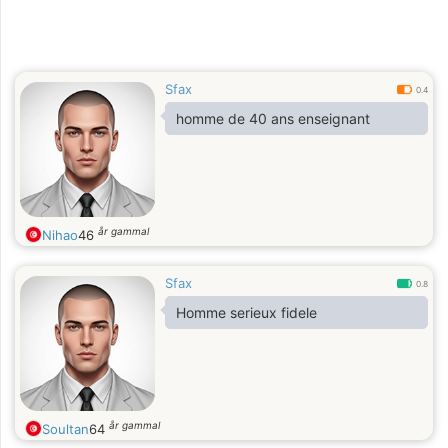
Sfax
0.4
homme de 40 ans enseignant
år gammal
Nihao
46
Sfax
0.8
Homme serieux fidele
år gammal
Soultan
64