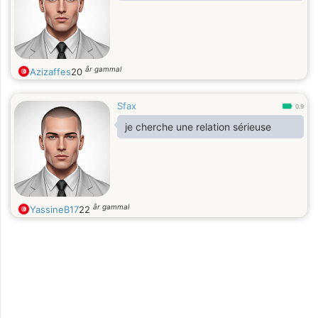
år gammal
Azizaffes
20
Sfax
0.9
je cherche une relation sérieuse
år gammal
YassineB17
22