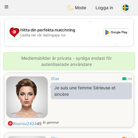
Tunisia Dating
Toggle
Mode
Logga in
navigation
💖
Hitta din perfekta matchning
💖
Ladda ner vår dejtingapp nu!
💕
💕
Medlemsbilder är privata - synliga endast för
autentiserade användare
Sfax
0.8
Je suis une femme Sérieuse et
sincère
år gammal
Rourou2424
45