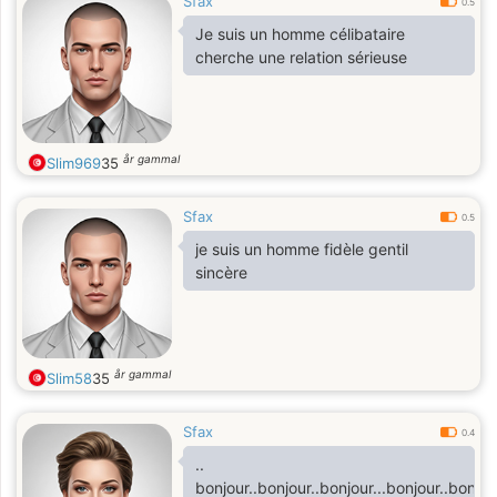
Sfax
0.5
Je suis un homme célibataire
cherche une relation sérieuse
år gammal
Slim969
35
Sfax
0.5
je suis un homme fidèle gentil
sincère
år gammal
Slim58
35
Sfax
0.4
..
bonjour..bonjour..bonjour...bonjour..bonjou