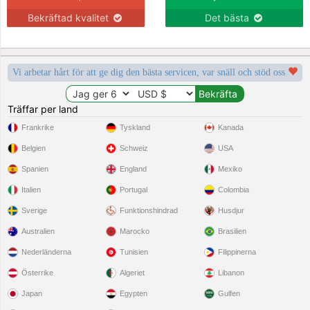
Bekräftad kvalitet
Det bästa
Vi arbetar hårt för att ge dig den bästa servicen, var snäll och stöd oss
Träffar per land
Frankrike
Tyskland
Kanada
Belgien
Schweiz
USA
Spanien
England
Mexiko
Italien
Portugal
Colombia
Sverige
Funktionshindrad
Husdjur
Australien
Marocko
Brasilien
Nederländerna
Tunisien
Filippinerna
Österrike
Algeriet
Libanon
Japan
Egypten
Gulfen