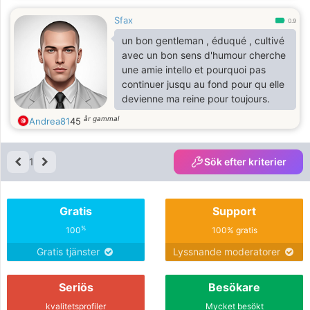
Sfax
0.9
un bon gentleman , éduqué , cultivé
avec un bon sens d'humour cherche
une amie intello et pourquoi pas
continuer jusqu au fond pour qu elle
devienne ma reine pour toujours.
år gammal
Andrea81
45
1
Sök efter kriterier
Gratis
Support
%
100
100% gratis
Gratis tjänster
Lyssnande moderatorer
Seriös
Besökare
kvalitetsprofiler
Mycket besökt