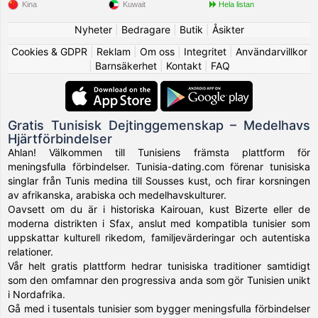
Kina
Kuwait
Hela listan
Nyheter
|
Bedragare
|
Butik
|
Åsikter
Cookies & GDPR
|
Reklam
|
Om oss
|
Integritet
|
Användarvillkor
|
Barnsäkerhet
|
Kontakt
|
FAQ
Gratis Tunisisk Dejtinggemenskap – Medelhavs
Hjärtförbindelser
Ahlan! Välkommen till Tunisiens främsta plattform för
meningsfulla förbindelser. Tunisia-dating.com förenar tunisiska
singlar från Tunis medina till Sousses kust, och firar korsningen
av afrikanska, arabiska och medelhavskulturer.
Oavsett om du är i historiska Kairouan, kust Bizerte eller de
moderna distrikten i Sfax, anslut med kompatibla tunisier som
uppskattar kulturell rikedom, familjevärderingar och autentiska
relationer.
Vår helt gratis plattform hedrar tunisiska traditioner samtidigt
som den omfamnar den progressiva anda som gör Tunisien unikt
i Nordafrika.
Gå med i tusentals tunisier som bygger meningsfulla förbindelser