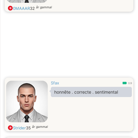
år gammal
0MAAAR
32
Sfax
0.9
honnête . correcte . sentimental
år gammal
Strider
35