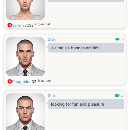
år gammal
Salllma22
32
Sfax
0.9
J'aime les bonnes amitiés
år gammal
Rougebleu
32
Sfax
0.7
looking for fun and pleasure