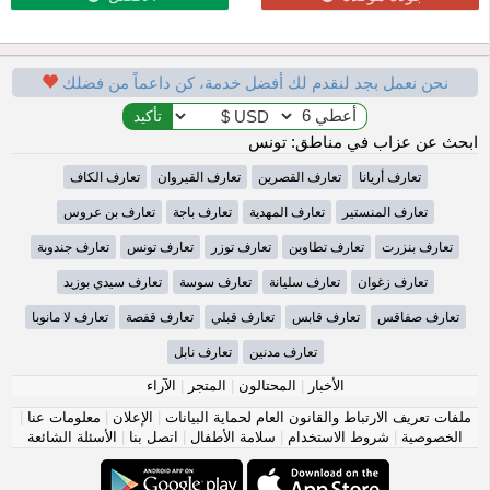
نحن نعمل بجد لنقدم لك أفضل خدمة، كن داعماً من فضلك
ابحث عن عزاب في مناطق: تونس
تعارف أريانا
تعارف القصرين
تعارف القيروان
تعارف الكاف
تعارف المنستير
تعارف المهدية
تعارف باجة
تعارف بن عروس
تعارف بنزرت
تعارف تطاوين
تعارف توزر
تعارف تونس
تعارف جندوبة
تعارف زغوان
تعارف سليانة
تعارف سوسة
تعارف سيدي بوزيد
تعارف صفاقس
تعارف قابس
تعارف قبلي
تعارف قفصة
تعارف لا مانوبا
تعارف مدنين
تعارف نابل
الأخبار
|
المحتالون
|
المتجر
|
الآراء
ملفات تعريف الارتباط والقانون العام لحماية البيانات
|
الإعلان
|
معلومات عنا
|
الخصوصية
|
شروط الاستخدام
|
سلامة الأطفال
|
اتصل بنا
|
الأسئلة الشائعة