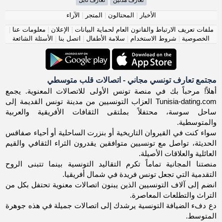
الأخبار
|
المحتالون
|
المتجر
|
الآراء
ملفات تعريف الارتباط والقانون العام لحماية البيانات
|
الإعلان
|
معلومات عنا
|
الخصوصية
|
شروط الاستخدام
|
سلامة الأطفال
|
اتصل بنا
|
الأسئلة الشائعة
مجتمع تعارف تونسي مجاني - اتصالات قلب متوسطي
أهلاً! مرحباً بك في منصة تونس الأولى للاتصالات المعنوية. يجمع
Tunisia-dating.com العزاب التونسيين من مدينة تونس القديمة إلى
ساحل سوسة، محتفلاً بملتقى الثقافات الأفريقية والعربية
والمتوسطية.
سواء كنت في القيروان التاريخية أو بنزرت الساحلية أو أحياء صفاقس
الحديثة، تواصل مع تونسيين متوافقين يقدرون الثراء الثقافي والقيم
العائلية والعلاقات الأصيلة.
منصتنا المجانية تماماً تكرم التقاليد التونسية بينما تتبنى الروح
التقدمية التي تجعل تونس فريدة في شمال أفريقيا.
انضم إلى آلاف التونسيين الذين يبنون اتصالات معنوية تحتفل بكل من
التراث والتطلعات المعاصرة.
دع دفء الضيافة التونسية يرشدك إلى اتصالات جميلة في هذه جوهرة
المتوسط.