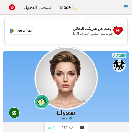
Tunisia Dating
Toggle
Mode
تسجيل الدخول
navigation
💖
ابحث عن شريكك المثالي
💖
قم بتحميل تطبيق التعارف الآن!
💕
💕
0.8/1
0
Elyssa
اليوم
260