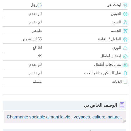
ابحث عن
رجل
العينين
لم تقدم
الشعر
لم تقدم
الجسم
طبيعي
الطول / القامة
166 سنتيمتر
الوزن
68 كغ
إمتلاك أطفال
كلا
نية بإنجاب أطفال
لم تقدم
نقل السكن بدافع الحب
لم تقدم
الديانة
مسلم
الوصف الخاص بي
Charmante sociable aimant la vie , voyages, culture, nature..