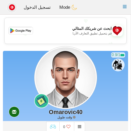
Tunisia Dating
Toggle
Mode
تسجيل الدخول
navigation
💖
ابحث عن شريكك المثالي
قم بتحميل تطبيق التعارف الآن!
💖
💕
💕
0.9/1
0
Omarovic40
وقت طويل
0