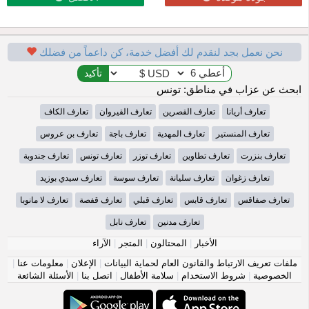
نحن نعمل بجد لنقدم لك أفضل خدمة، كن داعماً من فضلك
ابحث عن عزاب في مناطق: تونس
تعارف أريانا
تعارف القصرين
تعارف القيروان
تعارف الكاف
تعارف المنستير
تعارف المهدية
تعارف باجة
تعارف بن عروس
تعارف بنزرت
تعارف تطاوين
تعارف توزر
تعارف تونس
تعارف جندوبة
تعارف زغوان
تعارف سليانة
تعارف سوسة
تعارف سيدي بوزيد
تعارف صفاقس
تعارف قابس
تعارف قبلي
تعارف قفصة
تعارف لا مانوبا
تعارف مدنين
تعارف نابل
الأخبار
|
المحتالون
|
المتجر
|
الآراء
ملفات تعريف الارتباط والقانون العام لحماية البيانات
|
الإعلان
|
معلومات عنا
|
الخصوصية
|
شروط الاستخدام
|
سلامة الأطفال
|
اتصل بنا
|
الأسئلة الشائعة