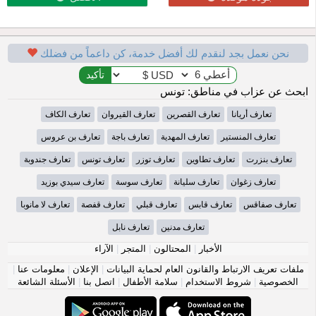
نحن نعمل بجد لنقدم لك أفضل خدمة، كن داعماً من فضلك
ابحث عن عزاب في مناطق: تونس
تعارف أريانا
تعارف القصرين
تعارف القيروان
تعارف الكاف
تعارف المنستير
تعارف المهدية
تعارف باجة
تعارف بن عروس
تعارف بنزرت
تعارف تطاوين
تعارف توزر
تعارف تونس
تعارف جندوبة
تعارف زغوان
تعارف سليانة
تعارف سوسة
تعارف سيدي بوزيد
تعارف صفاقس
تعارف قابس
تعارف قبلي
تعارف قفصة
تعارف لا مانوبا
تعارف مدنين
تعارف نابل
الأخبار
|
المحتالون
|
المتجر
|
الآراء
ملفات تعريف الارتباط والقانون العام لحماية البيانات
|
الإعلان
|
معلومات عنا
|
الخصوصية
|
شروط الاستخدام
|
سلامة الأطفال
|
اتصل بنا
|
الأسئلة الشائعة