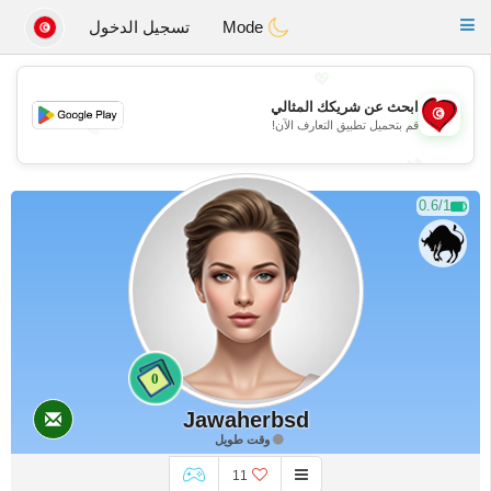
Tunisia Dating
Toggle
Mode
تسجيل الدخول
navigation
💖
ابحث عن شريكك المثالي
قم بتحميل تطبيق التعارف الآن!
💖
💕
💕
0.6/1
0
Jawaherbsd
وقت طويل
11