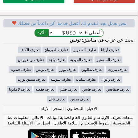
نحن نعمل بجد لنقدم لك أفضل خدمة، كن داعماً من فضلك
ابحث عن عزاب في مناطق: تونس
تعارف أريانا
تعارف القصرين
تعارف القيروان
تعارف الكاف
تعارف المنستير
تعارف المهدية
تعارف باجة
تعارف بن عروس
تعارف بنزرت
تعارف تطاوين
تعارف توزر
تعارف تونس
تعارف جندوبة
تعارف زغوان
تعارف سليانة
تعارف سوسة
تعارف سيدي بوزيد
تعارف صفاقس
تعارف قابس
تعارف قبلي
تعارف قفصة
تعارف لا مانوبا
تعارف مدنين
تعارف نابل
الأخبار
|
المحتالون
|
المتجر
|
الآراء
ملفات تعريف الارتباط والقانون العام لحماية البيانات
|
الإعلان
|
معلومات عنا
|
الخصوصية
|
شروط الاستخدام
|
سلامة الأطفال
|
اتصل بنا
|
الأسئلة الشائعة