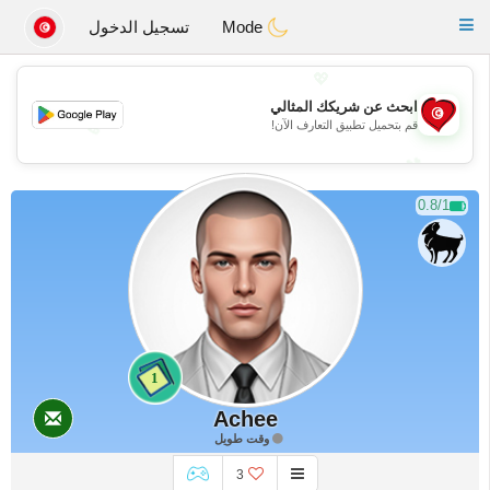
Tunisia Dating
Toggle
Mode
تسجيل الدخول
navigation
💖
ابحث عن شريكك المثالي
قم بتحميل تطبيق التعارف الآن!
💖
💕
💕
0.8/1
1
Achee
وقت طويل
3