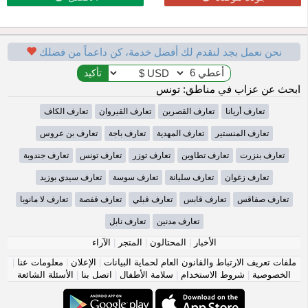
نحن نعمل بجد لنقدم لك أفضل خدمة، كن داعماً من فضلك
ابحث عن عزاب في مناطق: تونس
تعارف أريانا
تعارف القصرين
تعارف القيروان
تعارف الكاف
تعارف المنستير
تعارف المهدية
تعارف باجة
تعارف بن عروس
تعارف بنزرت
تعارف تطاوين
تعارف توزر
تعارف تونس
تعارف جندوبة
تعارف زغوان
تعارف سليانة
تعارف سوسة
تعارف سيدي بوزيد
تعارف صفاقس
تعارف قابس
تعارف قبلي
تعارف قفصة
تعارف لا مانوبا
تعارف مدنين
تعارف نابل
الأخبار
|
المحتالون
|
المتجر
|
الآراء
ملفات تعريف الارتباط والقانون العام لحماية البيانات
|
الإعلان
|
معلومات عنا
|
الخصوصية
|
شروط الاستخدام
|
سلامة الأطفال
|
اتصل بنا
|
الأسئلة الشائعة