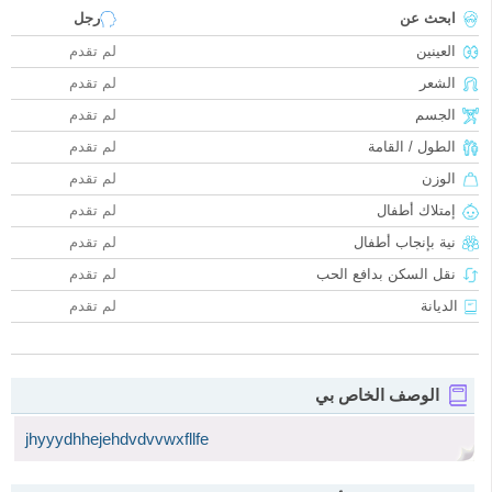
ابحث عن
رجل
العينين
لم تقدم
الشعر
لم تقدم
الجسم
لم تقدم
الطول / القامة
لم تقدم
الوزن
لم تقدم
إمتلاك أطفال
لم تقدم
نية بإنجاب أطفال
لم تقدم
نقل السكن بدافع الحب
لم تقدم
الديانة
لم تقدم
الوصف الخاص بي
jhyyydhhejehdvdvvwxfllfe