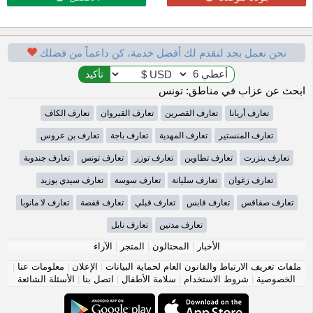
نحن نعمل بجد لنقدم لك أفضل خدمة، كن داعماً من فضلك
ابحث عن عزاب في مناطق: تونس
تعارف أريانا
تعارف القصرين
تعارف القيروان
تعارف الكاف
تعارف المنستير
تعارف المهدية
تعارف باجة
تعارف بن عروس
تعارف بنزرت
تعارف تطاوين
تعارف توزر
تعارف تونس
تعارف جندوبة
تعارف زغوان
تعارف سليانة
تعارف سوسة
تعارف سيدي بوزيد
تعارف صفاقس
تعارف قابس
تعارف قبلي
تعارف قفصة
تعارف لا مانوبا
تعارف مدنين
تعارف نابل
الأخبار
|
المحتالون
|
المتجر
|
الآراء
ملفات تعريف الارتباط والقانون العام لحماية البيانات
|
الإعلان
|
معلومات عنا
|
الخصوصية
|
شروط الاستخدام
|
سلامة الأطفال
|
اتصل بنا
|
الأسئلة الشائعة