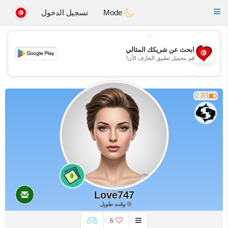
Tunisia Dating
Toggle
Mode
تسجيل الدخول
navigation
💖
ابحث عن شريكك المثالي
💖
قم بتحميل تطبيق التعارف الآن!
💕
💕
0.3/1
0
Love747
وقت طويل
6