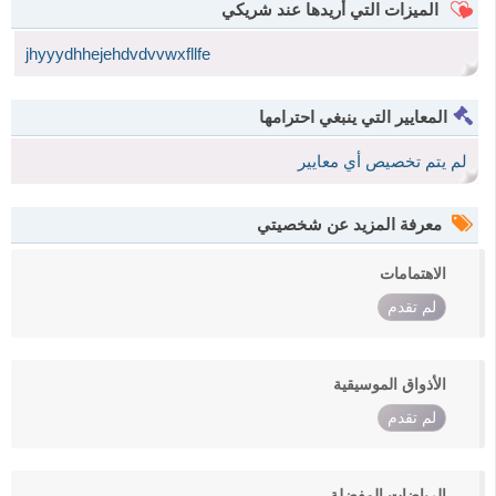
الميزات التي أريدها عند شريكي
jhyyydhhejehdvdvvwxfllfe
المعايير التي ينبغي احترامها
لم يتم تخصيص أي معايير
معرفة المزيد عن شخصيتي
الاهتمامات
لم تقدم
الأذواق الموسيقية
لم تقدم
الرياضات المفضلة