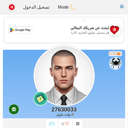
Tunisia Dating
Toggle
Mode
تسجيل الدخول
navigation
💖
ابحث عن شريكك المثالي
قم بتحميل تطبيق التعارف الآن!
💖
💕
💕
0.3/1
2
27630033
وقت طويل
0