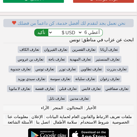
نحن نعمل بجد لنقدم لك أفضل خدمة، كن داعماً من فضلك
ابحث عن عزاب في مناطق: تونس
تعارف أريانا
تعارف القصرين
تعارف القيروان
تعارف الكاف
تعارف المنستير
تعارف المهدية
تعارف باجة
تعارف بن عروس
تعارف بنزرت
تعارف تطاوين
تعارف توزر
تعارف تونس
تعارف جندوبة
تعارف زغوان
تعارف سليانة
تعارف سوسة
تعارف سيدي بوزيد
تعارف صفاقس
تعارف قابس
تعارف قبلي
تعارف قفصة
تعارف لا مانوبا
تعارف مدنين
تعارف نابل
الأخبار
|
المحتالون
|
المتجر
|
الآراء
ملفات تعريف الارتباط والقانون العام لحماية البيانات
|
الإعلان
|
معلومات عنا
|
الخصوصية
|
شروط الاستخدام
|
سلامة الأطفال
|
اتصل بنا
|
الأسئلة الشائعة