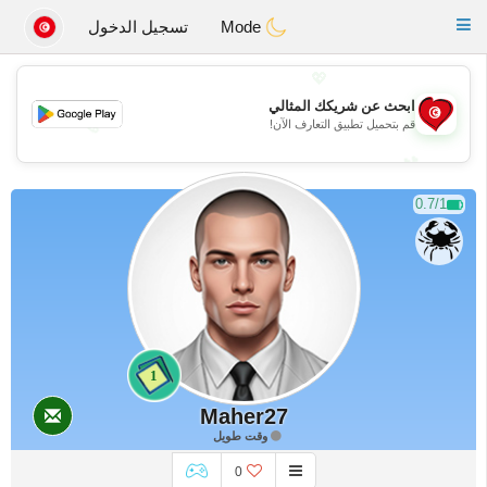
Tunisia Dating
Toggle
Mode
تسجيل الدخول
navigation
💖
ابحث عن شريكك المثالي
💖
قم بتحميل تطبيق التعارف الآن!
💕
💕
0.7/1
1
Maher27
وقت طويل
0