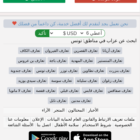
نحن نعمل بجد لنقدم لك أفضل خدمة، كن داعماً من فضلك
ابحث عن عزاب في مناطق: تونس
تعارف أريانا
تعارف القصرين
تعارف القيروان
تعارف الكاف
تعارف المنستير
تعارف المهدية
تعارف باجة
تعارف بن عروس
تعارف بنزرت
تعارف تطاوين
تعارف توزر
تعارف تونس
تعارف جندوبة
تعارف زغوان
تعارف سليانة
تعارف سوسة
تعارف سيدي بوزيد
تعارف صفاقس
تعارف قابس
تعارف قبلي
تعارف قفصة
تعارف لا مانوبا
تعارف مدنين
تعارف نابل
الأخبار
|
المحتالون
|
المتجر
|
الآراء
ملفات تعريف الارتباط والقانون العام لحماية البيانات
|
الإعلان
|
معلومات عنا
|
الخصوصية
|
شروط الاستخدام
|
سلامة الأطفال
|
اتصل بنا
|
الأسئلة الشائعة