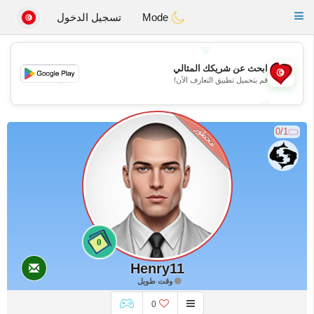
Tunisia Dating
Toggle
Mode
تسجيل الدخول
navigation
💖
ابحث عن شريكك المثالي
💖
قم بتحميل تطبيق التعارف الآن!
💕
💕
محظور
0/1
0
Henry11
وقت طويل
0