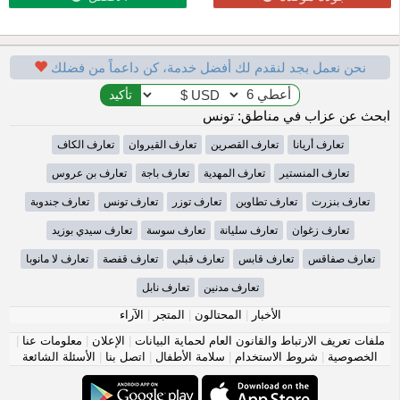
نحن نعمل بجد لنقدم لك أفضل خدمة، كن داعماً من فضلك
ابحث عن عزاب في مناطق: تونس
تعارف أريانا
تعارف القصرين
تعارف القيروان
تعارف الكاف
تعارف المنستير
تعارف المهدية
تعارف باجة
تعارف بن عروس
تعارف بنزرت
تعارف تطاوين
تعارف توزر
تعارف تونس
تعارف جندوبة
تعارف زغوان
تعارف سليانة
تعارف سوسة
تعارف سيدي بوزيد
تعارف صفاقس
تعارف قابس
تعارف قبلي
تعارف قفصة
تعارف لا مانوبا
تعارف مدنين
تعارف نابل
الأخبار
|
المحتالون
|
المتجر
|
الآراء
ملفات تعريف الارتباط والقانون العام لحماية البيانات
|
الإعلان
|
معلومات عنا
|
الخصوصية
|
شروط الاستخدام
|
سلامة الأطفال
|
اتصل بنا
|
الأسئلة الشائعة