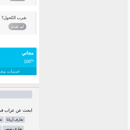
شرب الكحول؟
لم تقدم
مجاني
%
100
خدمات مجا
ابحث عن عزاب في
تعارف أريانا
تع
تعارف تونس