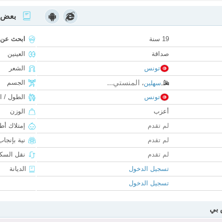
بعض ا
19 سنة
ابحث عن
صداقة
العينين
تونس
الشعر
المنستي...
الجسم
سهلين
،
تونس
الطول / ا
أعزب
الوزن
لم تقدم
إمتلاك أط
لم تقدم
نية بإنجا
لم تقدم
نقل السكن
تسجيل الدخول
الديانة
تسجيل الدخول
 بي