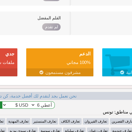
الفلم المفضل
لم تقدم
الدعم
جدي
100% مجاني
ملفات ش
نية
مشرفون مستمعون
نحن نعمل بجد لنقدم لك أفضل خدمة، كن د
 مناطق: تونس
ارف القصرين
تعارف القيروان
تعارف الكاف
تعارف المنستير
تعارف المهدية
تعا
تعارف جندوبة
تعارف زغوان
تعارف سليانة
تعارف سوسة
تعارف سيدي بوزيد
تعا