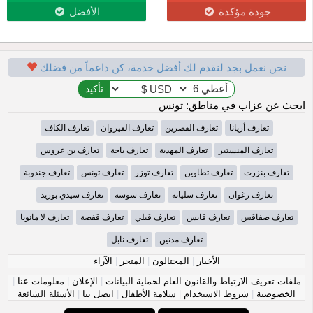
جودة مؤكدة
الأفضل
نحن نعمل بجد لنقدم لك أفضل خدمة، كن داعماً من فضلك
ابحث عن عزاب في مناطق: تونس
تعارف أريانا
تعارف القصرين
تعارف القيروان
تعارف الكاف
تعارف المنستير
تعارف المهدية
تعارف باجة
تعارف بن عروس
تعارف بنزرت
تعارف تطاوين
تعارف توزر
تعارف تونس
تعارف جندوبة
تعارف زغوان
تعارف سليانة
تعارف سوسة
تعارف سيدي بوزيد
تعارف صفاقس
تعارف قابس
تعارف قبلي
تعارف قفصة
تعارف لا مانوبا
تعارف مدنين
تعارف نابل
الأخبار
|
المحتالون
|
المتجر
|
الآراء
ملفات تعريف الارتباط والقانون العام لحماية البيانات
|
الإعلان
|
معلومات عنا
|
الخصوصية
|
شروط الاستخدام
|
سلامة الأطفال
|
اتصل بنا
|
الأسئلة الشائعة