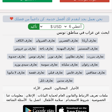
نحن نعمل بجد لنقدم لك أفضل خدمة، كن داعماً من فضلك
ابحث عن عزاب في مناطق: تونس
تعارف أريانا
تعارف القصرين
تعارف القيروان
تعارف الكاف
تعارف المنستير
تعارف المهدية
تعارف باجة
تعارف بن عروس
تعارف بنزرت
تعارف تطاوين
تعارف توزر
تعارف تونس
تعارف جندوبة
تعارف زغوان
تعارف سليانة
تعارف سوسة
تعارف سيدي بوزيد
تعارف صفاقس
تعارف قابس
تعارف قبلي
تعارف قفصة
تعارف لا مانوبا
تعارف مدنين
تعارف نابل
الأخبار
|
المحتالون
|
المتجر
|
الآراء
ملفات تعريف الارتباط والقانون العام لحماية البيانات
|
الإعلان
|
معلومات عنا
|
الخصوصية
|
شروط الاستخدام
|
سلامة الأطفال
|
اتصل بنا
|
الأسئلة الشائعة