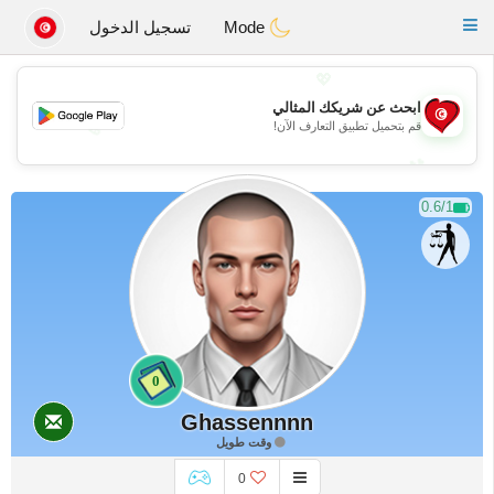
Tunisia Dating
Toggle
Mode
تسجيل الدخول
navigation
💖
ابحث عن شريكك المثالي
💖
قم بتحميل تطبيق التعارف الآن!
💕
💕
0.6/1
0
Ghassennnn
وقت طويل
0