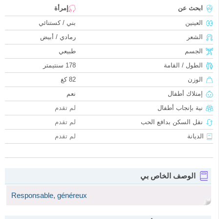
ابحث عن
إمرأة
العينين
بني / كستنائي
الشعر
رمادي / أبيض
الجسم
طبيعي
الطول / القامة
178 سنتيمتر
الوزن
82 كغ
إمتلاك أطفال
نعم
نية بإنجاب أطفال
لم تقدم
نقل السكن بدافع الحب
لم تقدم
الديانة
لم تقدم
الوصف الخاص بي
Responsable, généreux