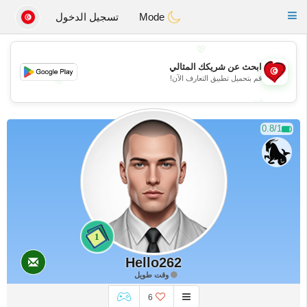
Tunisia Dating
Toggle
Mode
تسجيل الدخول
navigation
💖
ابحث عن شريكك المثالي
قم بتحميل تطبيق التعارف الآن!
💖
💕
💕
0.8/1
1
Hello262
وقت طويل
6