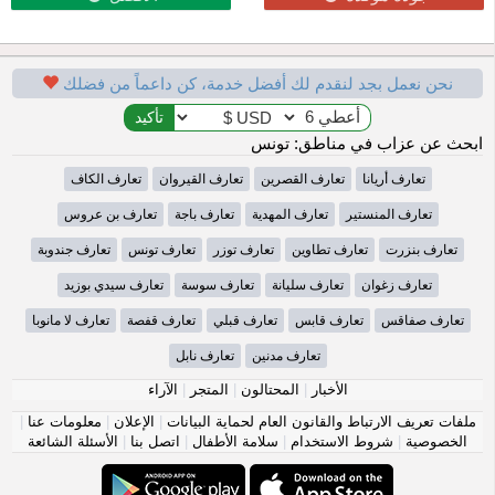
نحن نعمل بجد لنقدم لك أفضل خدمة، كن داعماً من فضلك
ابحث عن عزاب في مناطق: تونس
تعارف أريانا
تعارف القصرين
تعارف القيروان
تعارف الكاف
تعارف المنستير
تعارف المهدية
تعارف باجة
تعارف بن عروس
تعارف بنزرت
تعارف تطاوين
تعارف توزر
تعارف تونس
تعارف جندوبة
تعارف زغوان
تعارف سليانة
تعارف سوسة
تعارف سيدي بوزيد
تعارف صفاقس
تعارف قابس
تعارف قبلي
تعارف قفصة
تعارف لا مانوبا
تعارف مدنين
تعارف نابل
الأخبار
|
المحتالون
|
المتجر
|
الآراء
ملفات تعريف الارتباط والقانون العام لحماية البيانات
|
الإعلان
|
معلومات عنا
|
الخصوصية
|
شروط الاستخدام
|
سلامة الأطفال
|
اتصل بنا
|
الأسئلة الشائعة