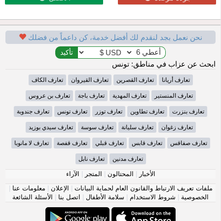
نحن نعمل بجد لنقدم لك أفضل خدمة، كن داعماً من فضلك
ابحث عن عزاب في مناطق: تونس
تعارف أريانا
تعارف القصرين
تعارف القيروان
تعارف الكاف
تعارف المنستير
تعارف المهدية
تعارف باجة
تعارف بن عروس
تعارف بنزرت
تعارف تطاوين
تعارف توزر
تعارف تونس
تعارف جندوبة
تعارف زغوان
تعارف سليانة
تعارف سوسة
تعارف سيدي بوزيد
تعارف صفاقس
تعارف قابس
تعارف قبلي
تعارف قفصة
تعارف لا مانوبا
تعارف مدنين
تعارف نابل
الأخبار
|
المحتالون
|
المتجر
|
الآراء
ملفات تعريف الارتباط والقانون العام لحماية البيانات
|
الإعلان
|
معلومات عنا
|
الخصوصية
|
شروط الاستخدام
|
سلامة الأطفال
|
اتصل بنا
|
الأسئلة الشائعة