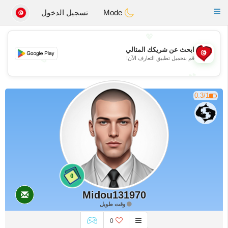
Tunisia Dating
Toggle
Mode
تسجيل الدخول
navigation
💖
ابحث عن شريكك المثالي
💖
قم بتحميل تطبيق التعارف الآن!
💕
💕
0.3/1
0
Midou131970
وقت طويل
0