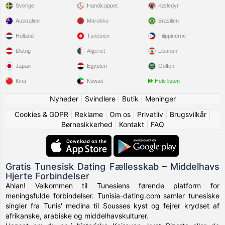
Sverige
Handicappet
Kæledyr
Australien
Marokko
Brasilien
Holland
Tunesien
Filippinerne
Østrig
Algeriet
Libanon
Japan
Egypten
Golfen
Kina
Kuwait
Hele listen
Nyheder
|
Svindlere
|
Butik
|
Meninger
Cookies & GDPR
|
Reklame
|
Om os
|
Privatliv
|
Brugsvilkår
|
Børnesikkerhed
|
Kontakt
|
FAQ
Gratis Tunesisk Dating Fællesskab – Middelhavs
Hjerte Forbindelser
Ahlan! Velkommen til Tunesiens førende platform for
meningsfulde forbindelser. Tunisia-dating.com samler tunesiske
singler fra Tunis' medina til Sousses kyst og fejrer krydset af
afrikanske, arabiske og middelhavskulturer.