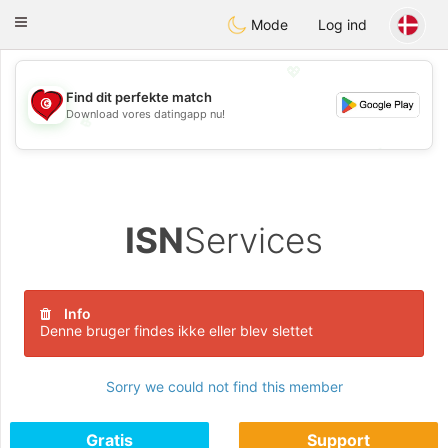
Tunisia Dating
Toggle
Mode
Log ind
navigation
💖
Find dit perfekte match
Download vores datingapp nu!
💖
💕
💕
ISN
Services
Info
Denne bruger findes ikke eller blev slettet
Sorry we could not find this member
Gratis
Support