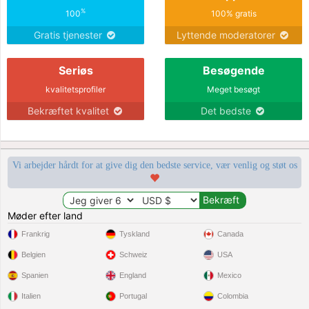
%
100
100% gratis
Gratis tjenester
Lyttende moderatorer
Seriøs
Besøgende
kvalitetsprofiler
Meget besøgt
Bekræftet kvalitet
Det bedste
Vi arbejder hårdt for at give dig den bedste service, vær venlig og støt os
Møder efter land
Frankrig
Tyskland
Canada
Belgien
Schweiz
USA
Spanien
England
Mexico
Italien
Portugal
Colombia