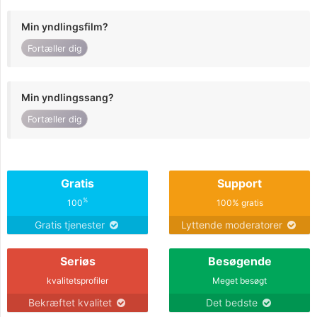
Min yndlingsfilm?
Fortæller dig
Min yndlingssang?
Fortæller dig
Gratis
Support
%
100
100% gratis
Gratis tjenester
Lyttende moderatorer
Seriøs
Besøgende
kvalitetsprofiler
Meget besøgt
Bekræftet kvalitet
Det bedste