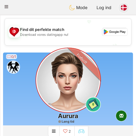
Tunisia Dating
Toggle
Mode
Log ind
navigation
💖
Find dit perfekte match
Download vores datingapp nu!
💖
💕
💕
Forbudt
0/1
0
Aurura
Lang tid
2