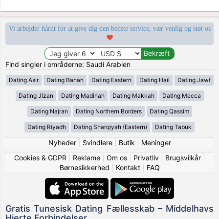
Vi arbejder hårdt for at give dig den bedste service, vær venlig og støt os
Find singler i områderne: Saudi Arabien
Dating Asir
Dating Bahah
Dating Eastern
Dating Hail
Dating Jawf
Dating Jizan
Dating Madinah
Dating Makkah
Dating Mecca
Dating Najran
Dating Northern Borders
Dating Qassim
Dating Riyadh
Dating Sharqiyah (Eastern)
Dating Tabuk
Nyheder
|
Svindlere
|
Butik
|
Meninger
Cookies & GDPR
|
Reklame
|
Om os
|
Privatliv
|
Brugsvilkår
|
Børnesikkerhed
|
Kontakt
|
FAQ
Gratis Tunesisk Dating Fællesskab – Middelhavs
Hjerte Forbindelser