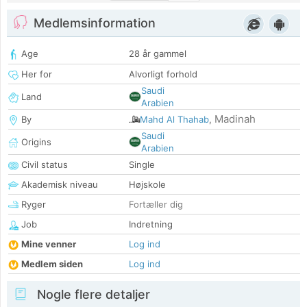
Medlemsinformation
Age
28 år gammel
Her for
Alvorligt forhold
Saudi
Land
Arabien
Madinah
By
Mahd Al Thahab
,
Saudi
Origins
Arabien
Civil status
Single
Akademisk niveau
Højskole
Ryger
Fortæller dig
Job
Indretning
Mine venner
Log ind
Medlem siden
Log ind
Nogle flere detaljer