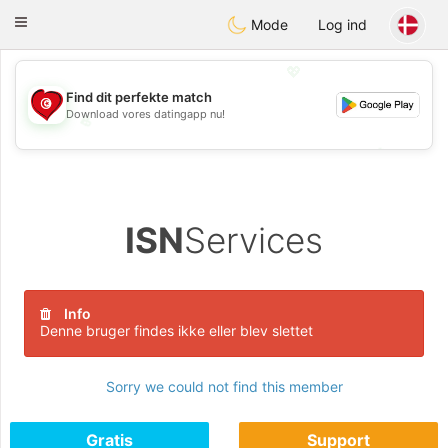
Tunisia Dating
Toggle
Mode
Log ind
navigation
💖
Find dit perfekte match
Download vores datingapp nu!
💖
💕
💕
ISN
Services
Info
Denne bruger findes ikke eller blev slettet
Sorry we could not find this member
Gratis
Support