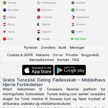
Sverige
Handicappet
Kæledyr
Australien
Marokko
Brasilien
Holland
Tunesien
Filippinerne
Østrig
Algeriet
Libanon
Japan
Egypten
Golfen
Kina
Kuwait
Hele listen
Nyheder
|
Svindlere
|
Butik
|
Meninger
Cookies & GDPR
|
Reklame
|
Om os
|
Privatliv
|
Brugsvilkår
|
Børnesikkerhed
|
Kontakt
|
FAQ
Gratis Tunesisk Dating Fællesskab – Middelhavs
Hjerte Forbindelser
Ahlan! Velkommen til Tunesiens førende platform for
meningsfulde forbindelser. Tunisia-dating.com samler tunesiske
singler fra Tunis' medina til Sousses kyst og fejrer krydset af
afrikanske, arabiske og middelhavskulturer.