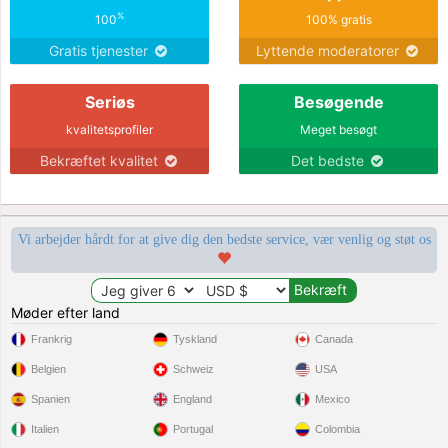
%
100
100% gratis
Gratis tjenester
Lyttende moderatorer
Seriøs
Besøgende
kvalitetsprofiler
Meget besøgt
Bekræftet kvalitet
Det bedste
Vi arbejder hårdt for at give dig den bedste service, vær venlig og støt os
Møder efter land
Frankrig
Tyskland
Canada
Belgien
Schweiz
USA
Spanien
England
Mexico
Italien
Portugal
Colombia