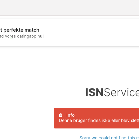
it perfekte match
d vores datingapp nu!
💖
💕
ISN
Servic
Info
Denne bruger findes ikke eller blev slet
Sorry we could not find this