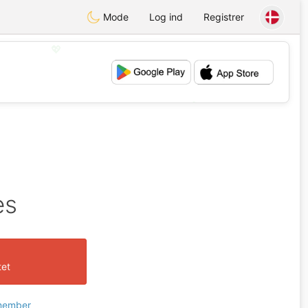
Mode
Log ind
Registrer
💖
💕
es
tet
 member