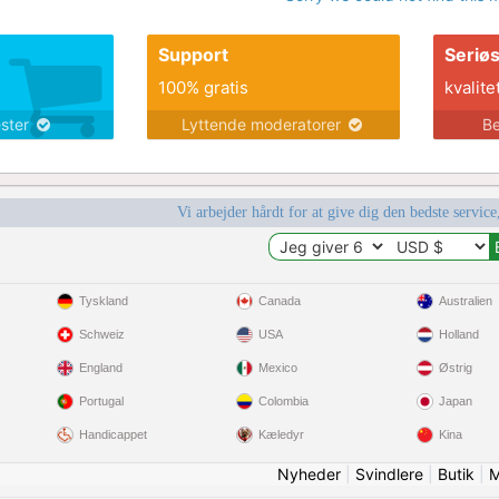
Support
Seriø
100% gratis
kvalite
ester
Lyttende moderatorer
Be
Vi arbejder hårdt for at give dig den bedste service
Tyskland
Canada
Australien
Schweiz
USA
Holland
England
Mexico
Østrig
Portugal
Colombia
Japan
Handicappet
Kæledyr
Kina
Nyheder
|
Svindlere
|
Butik
|
M