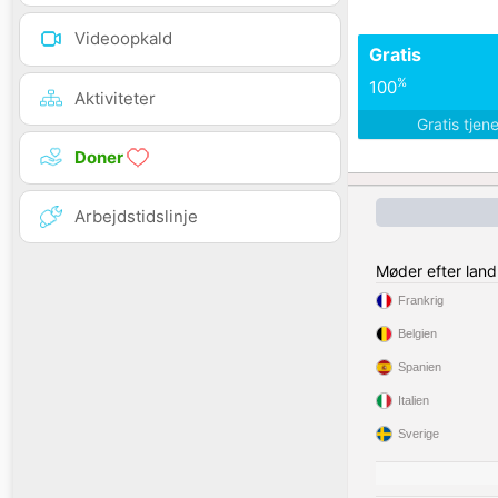
Videoopkald
Gratis
%
100
Aktiviteter
Gratis tjen
Doner
Arbejdstidslinje
Møder efter land
Frankrig
Belgien
Spanien
Italien
Sverige