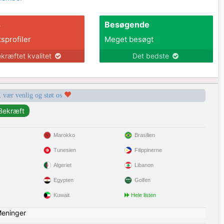
s
Besøgende
tsprofiler
Meget besøgt
kræftet kvalitet
Det bedste
, vær venlig og støt os
Marokko
Brasilien
Tunesien
Filippinerne
Algeriet
Libanon
Egypten
Golfen
Kuwait
Hele listen
eninger