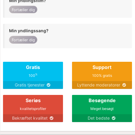
Min yndlingsfilm?
Fortæller dig
Min yndlingssang?
Fortæller dig
Gratis
Support
%
100
100% gratis
Gratis tjenester
Lyttende moderatorer
Seriøs
Besøgende
kvalitetsprofiler
Meget besøgt
Bekræftet kvalitet
Det bedste