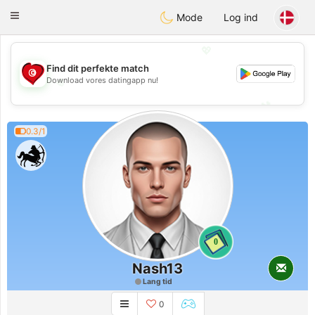
Tunisia Dating
Toggle
Mode
Log ind
navigation
💖
Find dit perfekte match
Download vores datingapp nu!
💖
💕
💕
0.3/1
0
Nash13
Lang tid
0