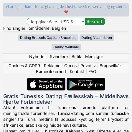
Vi arbejder hårdt for at give dig den bedste service, vær venlig og støt os
Find singler i områderne: Belgien
Dating Brussels Capital (Bruxelles)
Dating Vlaanderen
Dating Wallonie
Nyheder
|
Svindlere
|
Butik
|
Meninger
Cookies & GDPR
|
Reklame
|
Om os
|
Privatliv
|
Brugsvilkår
|
Børnesikkerhed
|
Kontakt
|
FAQ
Gratis Tunesisk Dating Fællesskab – Middelhavs
Hjerte Forbindelser
Ahlan! Velkommen til Tunesiens førende platform for
meningsfulde forbindelser. Tunisia-dating.com samler tunesiske
singler fra Tunis' medina til Sousses kyst og fejrer krydset af
afrikanske, arabiske og middelhavskulturer.
Uanset om du er i historiske Kairouan, kyst Bizerte eller de