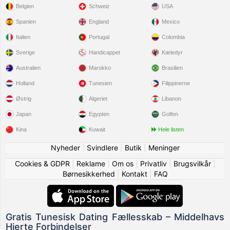
Belgien
Schweiz
USA
Spanien
England
Mexico
Italien
Portugal
Colombia
Sverige
Handicappet
Kæledyr
Australien
Marokko
Brasilien
Holland
Tunesien
Filippinerne
Østrig
Algeriet
Libanon
Japan
Egypten
Golfen
Kina
Kuwait
Hele listen
Nyheder
|
Svindlere
|
Butik
|
Meninger
Cookies & GDPR
|
Reklame
|
Om os
|
Privatliv
|
Brugsvilkår
|
Børnesikkerhed
|
Kontakt
|
FAQ
Gratis Tunesisk Dating Fællesskab – Middelhavs
Hjerte Forbindelser