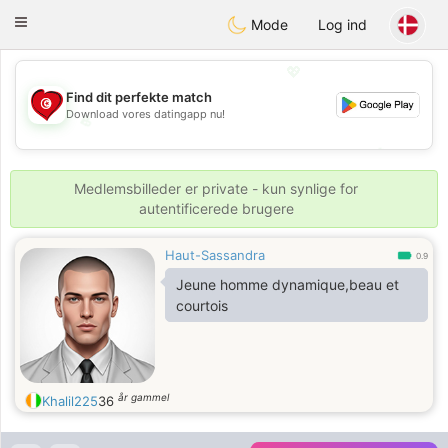
Tunisia Dating
Toggle
Mode
Log ind
navigation
💖
Find dit perfekte match
Download vores datingapp nu!
💖
💕
💕
Medlemsbilleder er private - kun synlige for
autentificerede brugere
Haut-Sassandra
0.9
Jeune homme dynamique,beau et
courtois
år gammel
Khalil225
36