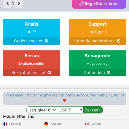
1
Søg efter kriterier
Gratis
Support
%
100
100% gratis
Gratis tjenester
Lyttende moderatorer
Seriøs
Besøgende
kvalitetsprofiler
Meget besøgt
Bekræftet kvalitet
Det bedste
Vi arbejder hårdt for at give dig den bedste service, vær venlig og støt os
Møder efter land
Frankrig
Tyskland
Canada